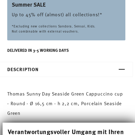
Summer SALE
Up to 45% off (almost) all collections!*
*Excluding new collections Sandora, Sensai, Kids.
Not combinable with external vouchers.
DELIVERED IN 3-5 WORKING DAYS
DESCRIPTION
Thomas Sunny Day Seaside Green Cappuccino cup
- Round - Ø 16,5 cm - h 2,2 cm, Porcelain Seaside
Green
The extensive colour palette with the great variety
Verantwortungsvoller Umgang mit Ihren