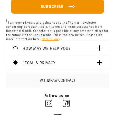
For Germany, these are 4,90 €. For all other countries, you
i
SUBSCRIBE
can view the delivery costs
here
.
United Kingdom:
the minimum order value is £135, and
i
delivery is free of charge.
I am over 16 years and subscribe to the Thomas newsletter
concerning porcelain, table, kitchen and home accessories from
Switzerland:
delivery is free of charge for orders over
Rosenthal GmbH. Cancellation is possible at any time with effect for
the future via the unsubscribe link in the newsletter. Please find
69,90 CHF. If the value of your purchase is less than
more information here:
Data Privacy
.
69,90 CHF, delivery charges are 36,90 CHF.
Tracking:
You will receive a tracking code by e-mail as
HOW MAY WE HELP YOU?
soon as your parcel is dispatched.
Delivery time:
3-5 working days for delivery within
LEGAL & PRIVACY
Germany for items in stock. You can view delivery times to
other countries
here
.
Returns:
For returns, please use our
returns service
.
WITHDRAW CONTRACT
Follow us on