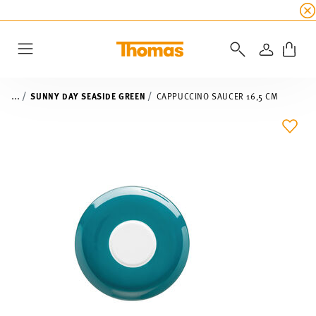
SUMMER SALE
☀️ Up to 45% discount on all Tho
LOGIN
Menu
...
SUNNY DAY SEASIDE GREEN
CAPPUCCINO SAUCER 16,5 CM
ADD 