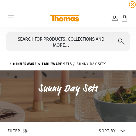
SUMMER SALE
☀️ Get an
extra 5% off
all alread
LOGIN
Menu
SEARCH FOR PRODUCTS, COLLECTIONS AND
MORE...
...
DINNERWARE & TABLEWARE SETS
SUNNY DAY SETS
Sunny Day Sets
FILTER