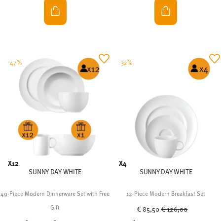
-47%
-32%
X12
X4
SUNNY DAY WHITE
SUNNY DAY WHITE
49-Piece Modern Dinnerware Set with Free
12-Piece Modern Breakfast Set
Price reduced from
to
Gift
€ 85,50
€ 126,00
Price reduced from
to