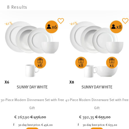
8 Results
-41%
-40%
X6
X8
SUNNY DAY WHITE
SUNNY DAY WHITE
30-Piece Modern Dinnerware Set with Free
41-Piece Modern Dinnerware Set with Free
Gift
Gift
Price reduced from
to
Price reduced from
to
€ 267,90
€ 456,00
€ 392,35
€ 655,00
30-day best price:
€ 456,00
30-day best price:
€ 655,00