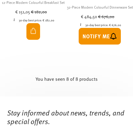
12-Piece Modern Colourful Breakfast Set
32-Piece Modern Colourful Dinnerware Set
Price reduced from
to
€ 151,05
€ 182,00
Price reduced from
to
€ 484,50
€ 676,00
30-day best price:
€ 182,00
30-day best price:
€ 676,00
NOTIFY ME
You have seen 8 of 8 products
Services
Footer
Stay informed about news, trends, and
special offers.