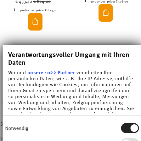
€ 433,20
€ 824,00
30-day best price:
€ 126,00
30-day best price:
€ 824,00
Verantwortungsvoller Umgang mit Ihren
-28%
-17%
Daten
Wir und
unsere 1022 Partner
verarbeiten Ihre
persönlichen Daten, wie z. B. Ihre IP-Adresse, mithilfe
von Technologien wie Cookies, um Informationen auf
Ihrem Gerät zu speichern und darauf zuzugreifen und
so personalisierte Werbung und Inhalte, Messungen
von Werbung und Inhalten, Zielgruppenforschung
sowie Entwicklung von Angeboten zu ermöglichen. Sie
entscheiden darüber, wer Ihre Daten für welche Zwecke
X8
X4
nutzt. Sie können Ihre Einwilligung jederzeit über die
Einwilligungsauswahl
SUNNY DAY WHITE/NEW RED/ORANGE
SUNNY DAY YELLOW/SOFT BLUE
Cookie-Erklärung oder durch Klicken auf das Privacy
Notwendig
Trigger Symbol ändern oder widerrufen
32-Piece Modern Colourful Dinnerware Set
12-Piece Modern Colourful Breakfast Set