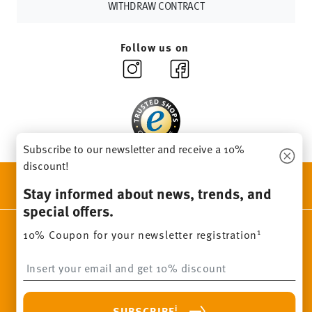
Returns:
For returns, please use our
returns service
.
WITHDRAW CONTRACT
Follow us on
Subscribe to our newsletter and receive a 10%
discount!
DISCOVER ALL OUR BRANDS
Stay informed about news, trends, and
Beauty & functionality for your home
special offers.
Homepage
General terms and conditions
Privacy policy
1
10% Coupon for your newsletter registration
Imprint
Change cookie consent
Insert your email to register for the newsletters
*
All prices incl. VAT and plus
shipping costs.
1
The code can be entered directly during the order process. The
i
SUBSCRIBE
voucher can not be combined with other vouchers or discounts. It