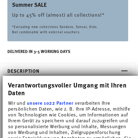
Summer SALE
Up to 45% off (almost) all collections!*
*Excluding new collections Sandora, Sensai, Kids.
Not combinable with external vouchers.
DELIVERED IN 3-5 WORKING DAYS
DESCRIPTION
Verantwortungsvoller Umgang mit Ihren
Daten
Thomas Sunny Day Soft Blue Cappuccino cup -
Wir und
unsere 1022 Partner
verarbeiten Ihre
Round - Ø 16,5 cm - h 2,2 cm, Porcelain
persönlichen Daten, wie z. B. Ihre IP-Adresse, mithilfe
von Technologien wie Cookies, um Informationen auf
Ihrem Gerät zu speichern und darauf zuzugreifen und
The extensive colour palette with the great variety
so personalisierte Werbung und Inhalte, Messungen
of combinations make Sunny Day so special,
von Werbung und Inhalten, Zielgruppenforschung
sowie Entwicklung von Angeboten zu ermöglichen. Sie