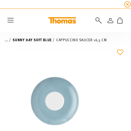
SUMMER SALE
☀️ Up to 45% discount on all Tho
LOGIN
Menu
...
SUNNY DAY SOFT BLUE
CAPPUCCINO SAUCER 16,5 CM
ADD 