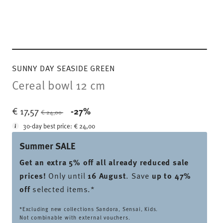
SUNNY DAY SEASIDE GREEN
Cereal bowl 12 cm
Price reduced from
to
€ 17,57
-27%
€ 24,00
30-day best price:
€ 24,00
Summer SALE
Get an extra 5% off all already reduced sale
prices
!
Only until
16 August
. Save
up to 47%
off
selected items.*
*Excluding new collections Sandora, Sensai, Kids.
Not combinable with external vouchers.