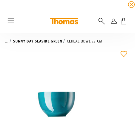
SUMMER SALE
☀️ Get an
extra 5% off
all alread
LOGIN
Menu
...
SUNNY DAY SEASIDE GREEN
CEREAL BOWL 12 CM
ADD 