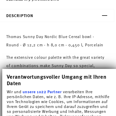
DESCRIPTION
Thomas Sunny Day Nordic Blue Cereal bowl -
Round - Ø 12,2 cm - h 8,0 cm - 0,450 l, Porcelain
The extensive colour palette with the great variety
of combinations make Sunny Day so special,
allowing it to be used in cooking and kitchen
Verantwortungsvoller Umgang mit Ihren
worlds of every kind. Sunny Day’s pleasing and
Daten
cheerful style ensures that every day is simply
Wir und
unsere 1022 Partner
verarbeiten Ihre
persönlichen Daten, wie z. B. Ihre IP-Adresse, mithilfe
unique.HAVE A SUNNY DAY!
von Technologien wie Cookies, um Informationen auf
Ihrem Gerät zu speichern und darauf zuzugreifen und
With Scandinavian modernity and casualness, yet
so personalisierte Werbung und Inhalte, Messungen
von Werbung und Inhalten, Zielgruppenforschung