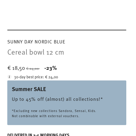
SUNNY DAY NORDIC BLUE
Cereal bowl 12 cm
Price reduced from
to
€ 18,50
-23%
€ 24,00
30-day best price:
€ 24,00
Summer SALE
Up to 45% off (almost) all collections!*
*Excluding new collections Sandora, Sensai, Kids.
Not combinable with external vouchers.
DELIVERED IN 3-5 WORKING DAYS