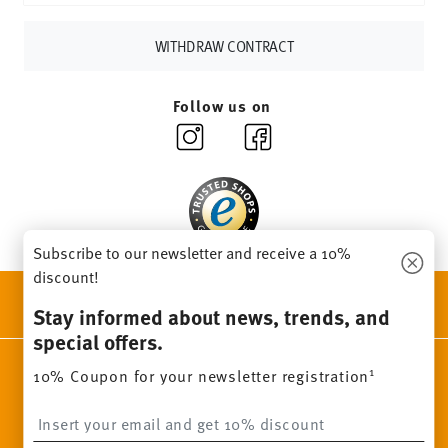
other countries
here
.
Returns:
For returns, please use our
returns service
.
WITHDRAW CONTRACT
Follow us on
Subscribe to our newsletter and receive a 10%
discount!
DISCOVER ALL OUR BRANDS
Stay informed about news, trends, and
Beauty & functionality for your home
special offers.
Homepage
General terms and conditions
Privacy policy
1
10% Coupon for your newsletter registration
Imprint
Change cookie consent
Insert your email to register for the newsletters