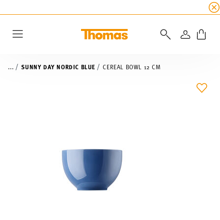
SUMMER SALE
☀️ Up to 45% discount on all Tho
LOGIN
Menu
...
SUNNY DAY NORDIC BLUE
CEREAL BOWL 12 CM
ADD 