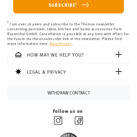
For Germany, these are 4,90 €. For all other countries, you
i
SUBSCRIBE
can view the delivery costs
here
.
United Kingdom:
the minimum order value is £135, and
i
delivery is free of charge.
I am over 16 years and subscribe to the Thomas newsletter
concerning porcelain, table, kitchen and home accessories from
Switzerland:
delivery is free of charge for orders over
Rosenthal GmbH. Cancellation is possible at any time with effect for
the future via the unsubscribe link in the newsletter. Please find
69,90 CHF. If the value of your purchase is less than
more information here:
Data Privacy
.
69,90 CHF, delivery charges are 36,90 CHF.
Tracking:
You will receive a tracking code by e-mail as
HOW MAY WE HELP YOU?
soon as your parcel is dispatched.
Delivery time:
3-5 working days for delivery within
LEGAL & PRIVACY
Germany for items in stock. You can view delivery times to
other countries
here
.
Returns:
For returns, please use our
returns service
.
WITHDRAW CONTRACT
Follow us on