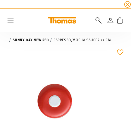
SUMMER SALE
☀️ Get an
extra 5% off
all alread
LOGIN
Menu
...
SUNNY DAY NEW RED
ESPRESSO/MOCHA SAUCER 12 CM
ADD 