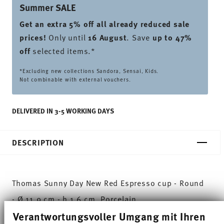
Summer SALE
Get an extra 5% off all already reduced sale
prices
!
Only until
16 August
. Save
up to 47%
off
selected items.*
*Excluding new collections Sandora, Sensai, Kids.
Not combinable with external vouchers.
DELIVERED IN 3-5 WORKING DAYS
DESCRIPTION
Thomas Sunny Day New Red Espresso cup - Round
- Ø 11,9 cm - h 1,6 cm, Porcelain
Verantwortungsvoller Umgang mit Ihren
The extensive colour palette with the great variety