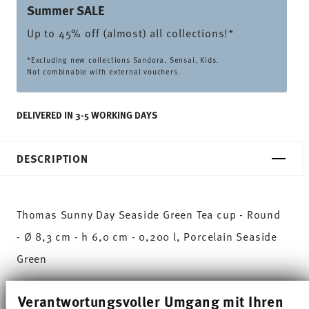
Summer SALE
Up to 45% off (almost) all collections!*
*Excluding new collections Sandora, Sensai, Kids.
Not combinable with external vouchers.
DELIVERED IN 3-5 WORKING DAYS
DESCRIPTION
Thomas Sunny Day Seaside Green Tea cup - Round
- Ø 8,3 cm - h 6,0 cm - 0,200 l, Porcelain Seaside
Green
The extensive colour palette with the great variety
Verantwortungsvoller Umgang mit Ihren