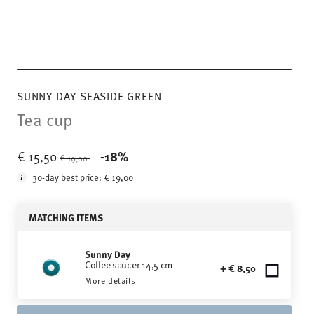
SUNNY DAY SEASIDE GREEN
Tea cup
Price reduced from
to
€ 15,50
-18%
€ 19,00
30-day best price:
€ 19,00
MATCHING ITEMS
Sunny Day
Coffee saucer 14,5 cm
+ € 8,50
More details