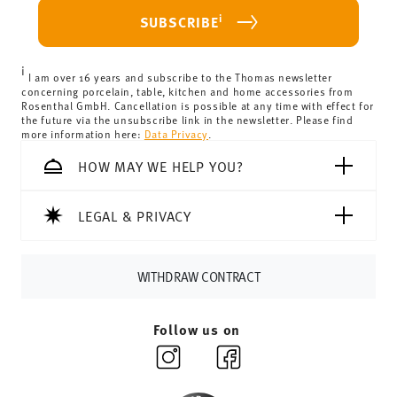
For Germany, these are 4,90 €. For all other countries, you
i
SUBSCRIBE
can view the delivery costs
here
.
United Kingdom:
the minimum order value is £135, and
i
delivery is free of charge.
I am over 16 years and subscribe to the Thomas newsletter
concerning porcelain, table, kitchen and home accessories from
Switzerland:
delivery is free of charge for orders over
Rosenthal GmbH. Cancellation is possible at any time with effect for
the future via the unsubscribe link in the newsletter. Please find
69,90 CHF. If the value of your purchase is less than
more information here:
Data Privacy
.
69,90 CHF, delivery charges are 36,90 CHF.
Tracking:
You will receive a tracking code by e-mail as
HOW MAY WE HELP YOU?
soon as your parcel is dispatched.
Delivery time:
3-5 working days for delivery within
LEGAL & PRIVACY
Germany for items in stock. You can view delivery times to
other countries
here
.
Returns:
For returns, please use our
returns service
.
WITHDRAW CONTRACT
Follow us on