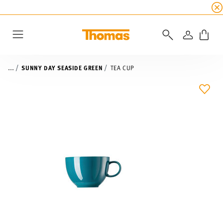
SUMMER SALE
☀️ Up to 45% discount on all Tho
LOGIN
Menu
...
SUNNY DAY SEASIDE GREEN
TEA CUP
ADD 