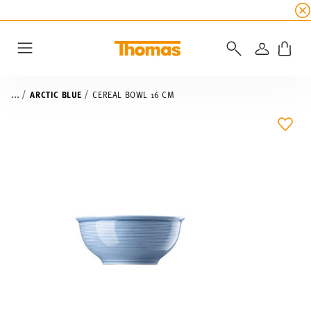
SUMMER SALE
☀️ Get an
extra 5% off
all alread
LOGIN
Menu
...
ARCTIC BLUE
CEREAL BOWL 16 CM
ADD 