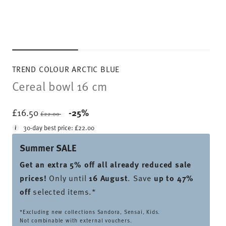
TREND COLOUR ARCTIC BLUE
Cereal bowl 16 cm
Price reduced from
to
£16.50
-25%
£22.00
30-day best price:
£22.00
Summer SALE
Get an extra 5% off all already reduced sale
prices
!
Only until
16 August
. Save
up to 47%
off
selected items.*
*Excluding new collections Sandora, Sensai, Kids.
Not combinable with external vouchers.