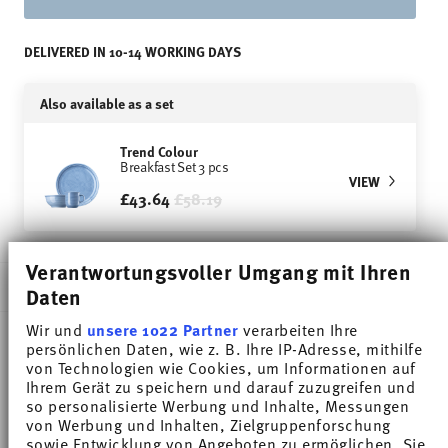
DELIVERED IN 10-14 WORKING DAYS
Also available as a set
Trend Colour
Breakfast Set 3 pcs
VIEW
Price reduced from
to
£43.64
£58.19
Verantwortungsvoller Umgang mit Ihren
DESCRIPTION
Daten
Wir und
unsere 1022 Partner
verarbeiten Ihre
persönlichen Daten, wie z. B. Ihre IP-Adresse, mithilfe
von Technologien wie Cookies, um Informationen auf
Thomas Trend Colour Arctic Blue Cereal bowl -
Ihrem Gerät zu speichern und darauf zuzugreifen und
Round - Ø 15,7 cm - h 6,8 cm - 0,540 l, Porcelain
so personalisierte Werbung und Inhalte, Messungen
von Werbung und Inhalten, Zielgruppenforschung
sowie Entwicklung von Angeboten zu ermöglichen. Sie
Trend White is regarded worldwide as one of the