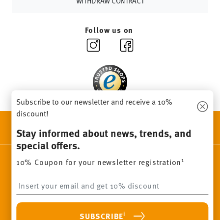
WITHDRAW CONTRACT
Follow us on
Subscribe to our newsletter and receive a 10%
discount!
DISCOVER ALL OUR BRANDS
Stay informed about news, trends, and
Beauty & functionality for your home
special offers.
Homepage
General terms and conditions
Privacy policy
1
10% Coupon for your newsletter registration
Imprint
Change cookie consent
Insert your email to register for the newsletters
*
All prices incl. VAT and plus
shipping costs.
1
The code can be entered directly during the order process. The
i
SUBSCRIBE
voucher can not be combined with other vouchers or discounts. It