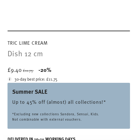
TRIC LIME CREAM
Dish 12 cm
Price reduced from
to
£9.40
-20%
£11.75
30-day best price:
£11.75
Summer SALE
Up to 45% off (almost) all collections!*
*Excluding new collections Sandora, Sensai, Kids.
Not combinable with external vouchers.
DELIVERED IN 10-14 WORKING DAYS