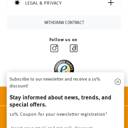
Delivery time:
3-5 working days for delivery within
LEGAL & PRIVACY
Germany for items in stock. You can view delivery times to
other countries
here
.
Returns:
For returns, please use our
returns service
.
WITHDRAW CONTRACT
Follow us on
Subscribe to our newsletter and receive a 10%
discount!
DISCOVER ALL OUR BRANDS
Stay informed about news, trends, and
Beauty & functionality for your home
special offers.
1
10% Coupon for your newsletter registration
Homepage
General terms and conditions
Privacy policy
Imprint
Change cookie consent
Insert your email to register for the newsletters