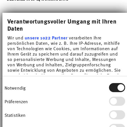
DESCRIPTION
Verantwortungsvoller Umgang mit Ihren
Daten
Wir und
unsere 1022 Partner
verarbeiten Ihre
Thomas Tric Lime Cream Bowl - Conical - Ø 11,6 cm
persönlichen Daten, wie z. B. Ihre IP-Adresse, mithilfe
von Technologien wie Cookies, um Informationen auf
- h 6,5 cm - 0,350 l, Porcelain
Ihrem Gerät zu speichern und darauf zuzugreifen und
so personalisierte Werbung und Inhalte, Messungen
von Werbung und Inhalten, Zielgruppenforschung
sowie Entwicklung von Angeboten zu ermöglichen. Sie
DETAILS
entscheiden darüber, wer Ihre Daten für welche Zwecke
nutzt. Sie können Ihre Einwilligung jederzeit über die
Thomas
Einwilligungsauswahl
DIMENSIONS
Cookie-Erklärung oder durch Klicken auf das Privacy
Notwendig
Tric
Trigger Symbol ändern oder widerrufen
Lime Cream
11,60 cm
CARE AND SAFETY INFORMATION
Präferenzen
Wenn Sie es erlauben, würden wir auch gerne:
Porcelain
11,60 cm
Informationen über Ihre geografische Lage
Lime Cream
11,60 cm
SHIPPING AND RETURNS
erfassen, welche bis auf einige Meter genau sein
Statistiken
49700-408740-15212
6,50 cm
können
4012436536677
0.35 l
Ihr Gerät durch aktives Scannen nach