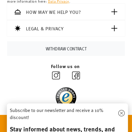
more information here:
Data Privacy
.
69,90 CHF, delivery charges are 36,90 CHF.
Tracking:
You will receive a tracking code by e-mail as
HOW MAY WE HELP YOU?
soon as your parcel is dispatched.
Delivery time:
3-5 working days for delivery within
LEGAL & PRIVACY
Germany for items in stock. You can view delivery times to
other countries
here
.
Returns:
For returns, please use our
returns service
.
WITHDRAW CONTRACT
Follow us on
Subscribe to our newsletter and receive a 10%
discount!
DISCOVER ALL OUR BRANDS
Stay informed about news, trends, and
Beauty & functionality for your home