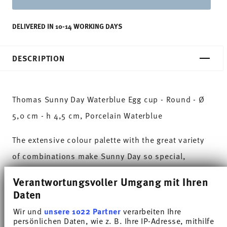
DELIVERED IN 10-14 WORKING DAYS
DESCRIPTION
Thomas Sunny Day Waterblue Egg cup - Round - Ø
5,0 cm - h 4,5 cm, Porcelain Waterblue
The extensive colour palette with the great variety
of combinations make Sunny Day so special,
allowing it to be used in cooking and kitchen
Verantwortungsvoller Umgang mit Ihren
worlds of every kind. Sunny Day’s pleasing and
Daten
cheerful style ensures that every day is simply
Wir und
unsere 1022 Partner
verarbeiten Ihre
persönlichen Daten, wie z. B. Ihre IP-Adresse, mithilfe
unique.HAVE A SUNNY DAY!