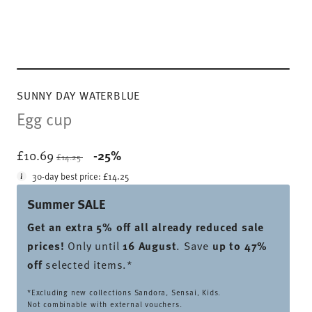
SUNNY DAY WATERBLUE
Egg cup
Price reduced from
to
£10.69
-25%
£14.25
30-day best price:
£14.25
Summer SALE
Get an extra 5% off all already reduced sale
prices
!
Only until
16 August
. Save
up to 47%
off
selected items.*
*Excluding new collections Sandora, Sensai, Kids.
Not combinable with external vouchers.