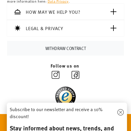
more information here:
Data Privacy
.
69,90 CHF, delivery charges are 36,90 CHF.
Tracking:
You will receive a tracking code by e-mail as
HOW MAY WE HELP YOU?
soon as your parcel is dispatched.
Delivery time:
3-5 working days for delivery within
LEGAL & PRIVACY
Germany for items in stock. You can view delivery times to
other countries
here
.
Returns:
For returns, please use our
returns service
.
WITHDRAW CONTRACT
Follow us on
Subscribe to our newsletter and receive a 10%
discount!
DISCOVER ALL OUR BRANDS
Stay informed about news, trends, and
Beauty & functionality for your home