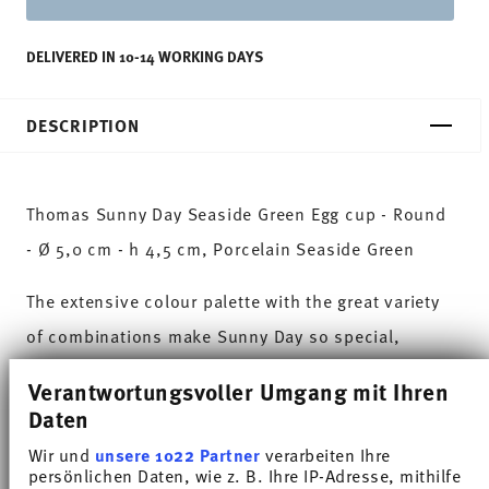
DELIVERED IN 10-14 WORKING DAYS
DESCRIPTION
Thomas Sunny Day Seaside Green Egg cup - Round
- Ø 5,0 cm - h 4,5 cm, Porcelain Seaside Green
The extensive colour palette with the great variety
of combinations make Sunny Day so special,
allowing it to be used in cooking and kitchen
Verantwortungsvoller Umgang mit Ihren
worlds of every kind. Sunny Day’s pleasing and
Daten
cheerful style ensures that every day is simply
Wir und
unsere 1022 Partner
verarbeiten Ihre
persönlichen Daten, wie z. B. Ihre IP-Adresse, mithilfe
unique.HAVE A SUNNY DAY!