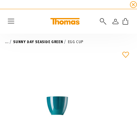
SUMMER SALE
☀️ Get an
extra 5% off
all alread
LOGIN
Menu
...
SUNNY DAY SEASIDE GREEN
EGG CUP
ADD 