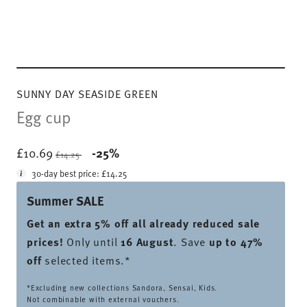
SUNNY DAY SEASIDE GREEN
Egg cup
Price reduced from
to
£10.69
-25%
£14.25
30-day best price:
£14.25
Summer SALE
Get an extra 5% off all already reduced sale
prices
!
Only until
16 August
. Save
up to 47%
off
selected items.*
*Excluding new collections Sandora, Sensai, Kids.
Not combinable with external vouchers.