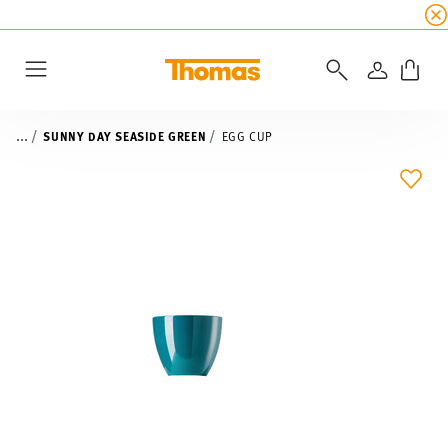
SUMMER SALE
☀️ Up to 45% discount on all Tho
LOGIN
Menu
...
SUNNY DAY SEASIDE GREEN
EGG CUP
ADD 