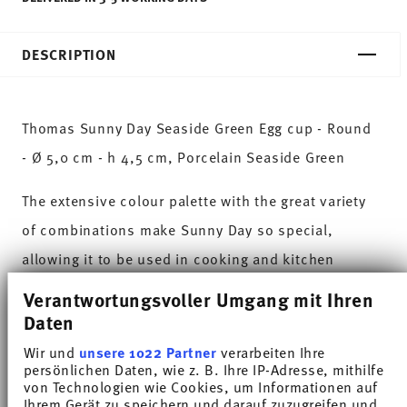
DESCRIPTION
Thomas Sunny Day Seaside Green Egg cup - Round
- Ø 5,0 cm - h 4,5 cm, Porcelain Seaside Green
The extensive colour palette with the great variety
of combinations make Sunny Day so special,
allowing it to be used in cooking and kitchen
worlds of every kind. Sunny Day’s pleasing and
Verantwortungsvoller Umgang mit Ihren
cheerful style ensures that every day is simply
Daten
unique.HAVE A SUNNY DAY!
Wir und
unsere 1022 Partner
verarbeiten Ihre
persönlichen Daten, wie z. B. Ihre IP-Adresse, mithilfe
von Technologien wie Cookies, um Informationen auf
Green tones remind us of long forest walks or the
Ihrem Gerät zu speichern und darauf zuzugreifen und