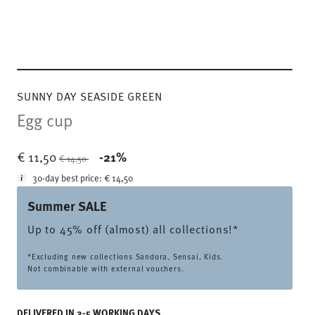
SUNNY DAY SEASIDE GREEN
Egg cup
Price reduced from
to
€ 11,50
-21%
€ 14,50
30-day best price:
€ 14,50
Summer SALE
Up to 45% off (almost) all collections!*
*Excluding new collections Sandora, Sensai, Kids.
Not combinable with external vouchers.
DELIVERED IN 3-5 WORKING DAYS