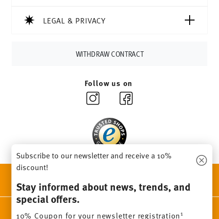
soon as your parcel is dispatched.
Delivery time:
3-5 working days for delivery within
LEGAL & PRIVACY
Germany for items in stock. You can view delivery times to
other countries
here
.
Returns:
For returns, please use our
returns service
.
WITHDRAW CONTRACT
Follow us on
Subscribe to our newsletter and receive a 10%
discount!
DISCOVER ALL OUR BRANDS
Stay informed about news, trends, and
Beauty & functionality for your home
special offers.
Homepage
General terms and conditions
Privacy policy
1
10% Coupon for your newsletter registration