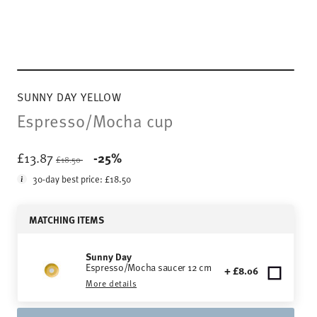
SUNNY DAY YELLOW
Espresso/Mocha cup
Price reduced from
to
£13.87
-25%
£18.50
30-day best price:
£18.50
MATCHING ITEMS
Sunny Day
Espresso/Mocha saucer 12 cm
+ £8.06
More details