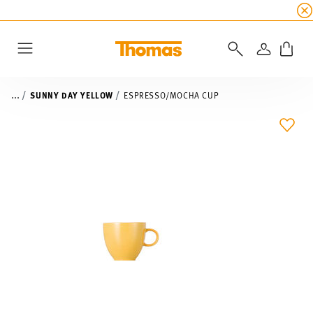
SUMMER SALE
☀️ Get an
extra 5% off
all alread
LOGIN
Menu
...
SUNNY DAY YELLOW
ESPRESSO/MOCHA CUP
ADD 