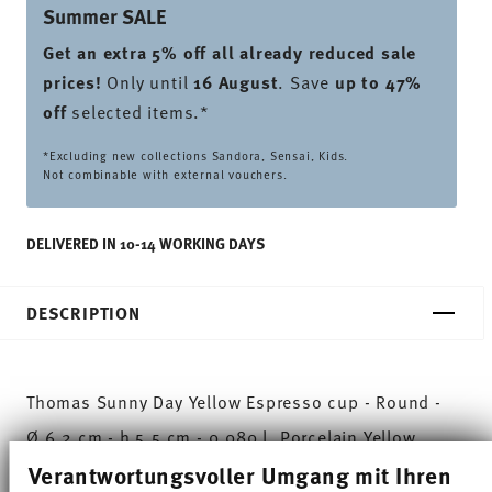
Summer SALE
Get an extra 5% off all already reduced sale
prices
!
Only until
16 August
. Save
up to 47%
off
selected items.*
*Excluding new collections Sandora, Sensai, Kids.
Not combinable with external vouchers.
DELIVERED IN 10-14 WORKING DAYS
DESCRIPTION
Thomas Sunny Day Yellow Espresso cup - Round -
Ø 6,2 cm - h 5,5 cm - 0,080 l, Porcelain Yellow
Verantwortungsvoller Umgang mit Ihren
The extensive colour palette with the great variety