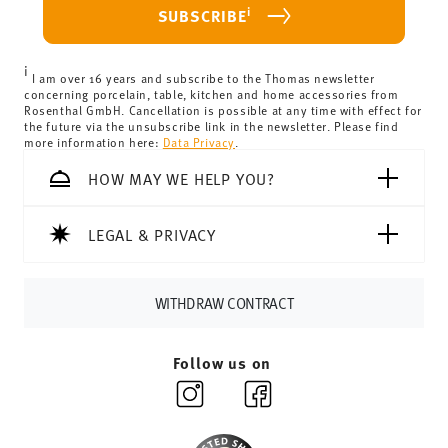
For Germany, these are 4,90 €. For all other countries, you
i
SUBSCRIBE
can view the delivery costs
here
.
United Kingdom:
the minimum order value is £135, and
i
delivery is free of charge.
I am over 16 years and subscribe to the Thomas newsletter
concerning porcelain, table, kitchen and home accessories from
Switzerland:
delivery is free of charge for orders over
Rosenthal GmbH. Cancellation is possible at any time with effect for
the future via the unsubscribe link in the newsletter. Please find
69,90 CHF. If the value of your purchase is less than
more information here:
Data Privacy
.
69,90 CHF, delivery charges are 36,90 CHF.
Tracking:
You will receive a tracking code by e-mail as
HOW MAY WE HELP YOU?
soon as your parcel is dispatched.
Delivery time:
3-5 working days for delivery within
LEGAL & PRIVACY
Germany for items in stock. You can view delivery times to
other countries
here
.
Returns:
For returns, please use our
returns service
.
WITHDRAW CONTRACT
Follow us on