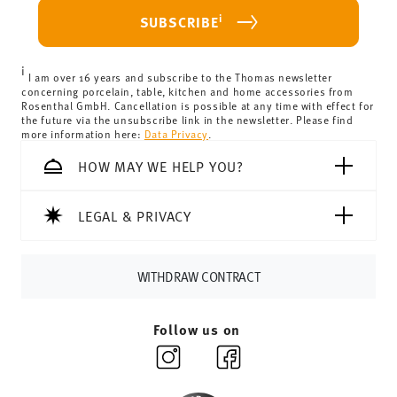
For Germany, these are 4,90 €. For all other countries, you
i
SUBSCRIBE
can view the delivery costs
here
.
United Kingdom:
the minimum order value is £135, and
i
delivery is free of charge.
I am over 16 years and subscribe to the Thomas newsletter
concerning porcelain, table, kitchen and home accessories from
Switzerland:
delivery is free of charge for orders over
Rosenthal GmbH. Cancellation is possible at any time with effect for
the future via the unsubscribe link in the newsletter. Please find
69,90 CHF. If the value of your purchase is less than
more information here:
Data Privacy
.
69,90 CHF, delivery charges are 36,90 CHF.
Tracking:
You will receive a tracking code by e-mail as
HOW MAY WE HELP YOU?
soon as your parcel is dispatched.
Delivery time:
3-5 working days for delivery within
LEGAL & PRIVACY
Germany for items in stock. You can view delivery times to
other countries
here
.
Returns:
For returns, please use our
returns service
.
WITHDRAW CONTRACT
Follow us on