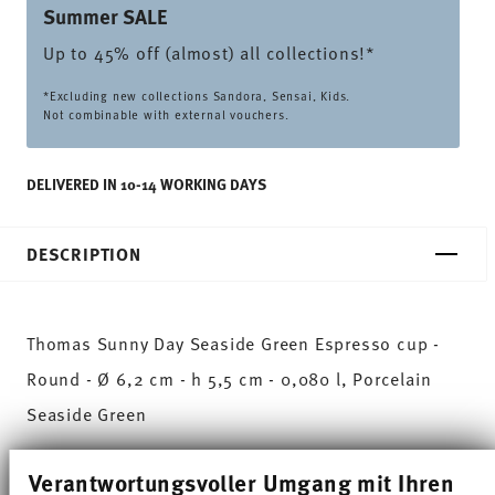
Summer SALE
Up to 45% off (almost) all collections!*
*Excluding new collections Sandora, Sensai, Kids.
Not combinable with external vouchers.
DELIVERED IN 10-14 WORKING DAYS
DESCRIPTION
Thomas Sunny Day Seaside Green Espresso cup -
Round - Ø 6,2 cm - h 5,5 cm - 0,080 l, Porcelain
Seaside Green
The extensive colour palette with the great variety
Verantwortungsvoller Umgang mit Ihren