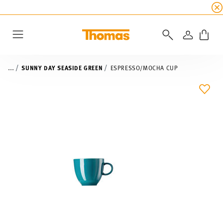
SUMMER SALE
☀️ Up to 45% discount on all Tho
LOGIN
Menu
...
SUNNY DAY SEASIDE GREEN
ESPRESSO/MOCHA CUP
ADD 