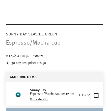
SUNNY DAY SEASIDE GREEN
Espresso/Mocha cup
Price reduced from
to
£14.80
-20%
£18.50
30-day best price:
£18.50
MATCHING ITEMS
Sunny Day
Espresso/Mocha saucer 12 cm
+ £8.60
More details