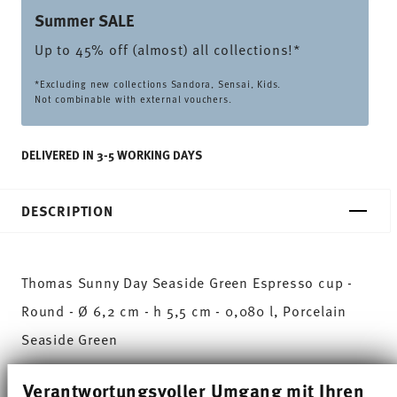
Summer SALE
Up to 45% off (almost) all collections!*
*Excluding new collections Sandora, Sensai, Kids.
Not combinable with external vouchers.
DELIVERED IN 3-5 WORKING DAYS
DESCRIPTION
Thomas Sunny Day Seaside Green Espresso cup -
Round - Ø 6,2 cm - h 5,5 cm - 0,080 l, Porcelain
Seaside Green
The extensive colour palette with the great variety
Verantwortungsvoller Umgang mit Ihren