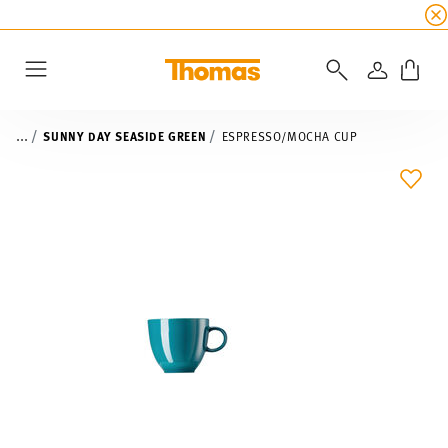
SUMMER SALE
☀️ Up to 45% discount on all Tho
LOGIN
Menu
...
SUNNY DAY SEASIDE GREEN
ESPRESSO/MOCHA CUP
ADD 