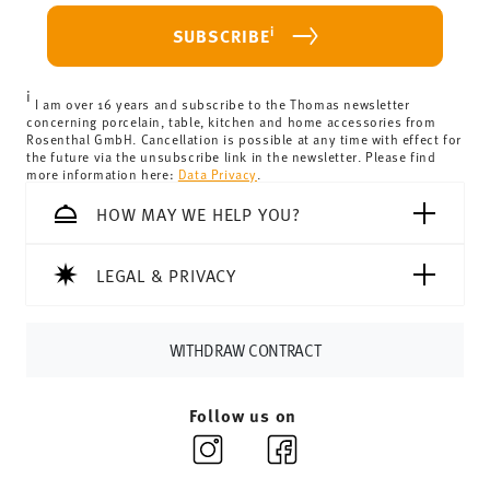
purchase is less than 69,90 €, delivery charges will apply.
For Germany, these are 4,90 €. For all other countries, you
i
SUBSCRIBE
can view the delivery costs
here
.
United Kingdom:
the minimum order value is £135, and
i
delivery is free of charge.
I am over 16 years and subscribe to the Thomas newsletter
concerning porcelain, table, kitchen and home accessories from
Switzerland:
delivery is free of charge for orders over
Rosenthal GmbH. Cancellation is possible at any time with effect for
the future via the unsubscribe link in the newsletter. Please find
69,90 CHF. If the value of your purchase is less than
more information here:
Data Privacy
.
69,90 CHF, delivery charges are 36,90 CHF.
Tracking:
You will receive a tracking code by e-mail as
HOW MAY WE HELP YOU?
soon as your parcel is dispatched.
Delivery time:
3-5 working days for delivery within
LEGAL & PRIVACY
Germany for items in stock. You can view delivery times to
other countries
here
.
Returns:
For returns, please use our
returns service
.
WITHDRAW CONTRACT
Follow us on