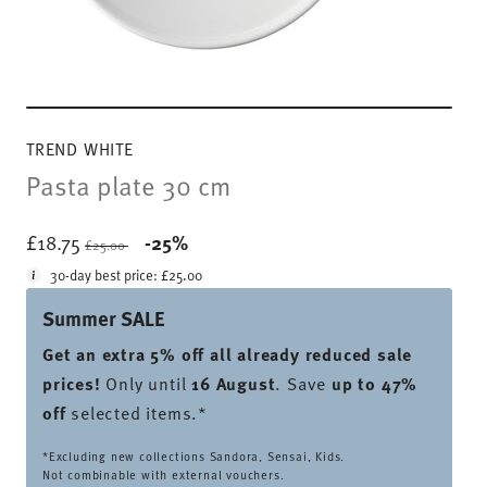
TREND WHITE
Pasta plate 30 cm
Price reduced from
to
£18.75
-25%
£25.00
30-day best price:
£25.00
Summer SALE
Get an extra 5% off all already reduced sale
prices
!
Only until
16 August
. Save
up to 47%
off
selected items.*
*Excluding new collections Sandora, Sensai, Kids.
Not combinable with external vouchers.