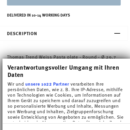
DELIVERED IN 10-14 WORKING DAYS
DESCRIPTION
Thomas Trend Weiss Pasta plate - Round - Ø 29,7
Verantwortungsvoller Umgang mit Ihren
cm - h 5,9 cm - 0,550 l, Porcelain White
Daten
Thomas Trend stands for functionality and
Wir und
unsere 1022 Partner
verarbeiten Ihre
versatility. Created by the designer duo
persönlichen Daten, wie z. B. Ihre IP-Adresse, mithilfe
von Technologien wie Cookies, um Informationen auf
Queensberry Hunt, the porcelain collection has
Ihrem Gerät zu speichern und darauf zuzugreifen und
so personalisierte Werbung und Inhalte, Messungen
become one of the most successful houshold
von Werbung und Inhalten, Zielgruppenforschung
sowie Entwicklung von Angeboten zu ermöglichen. Sie
ranges worldwide. More than 70 pieces with the
entscheiden darüber, wer Ihre Daten für welche Zwecke
unmistakable fine grooved structure are suitable
nutzt. Sie können Ihre Einwilligung jederzeit über die