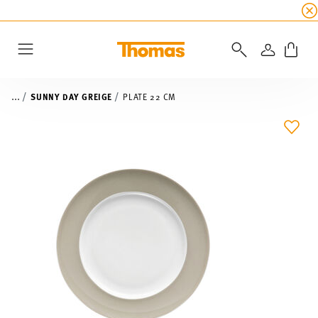
SUMMER SALE
☀️ Up to 45% discount on all Tho
LOGIN
Menu
...
SUNNY DAY GREIGE
PLATE 22 CM
ADD 