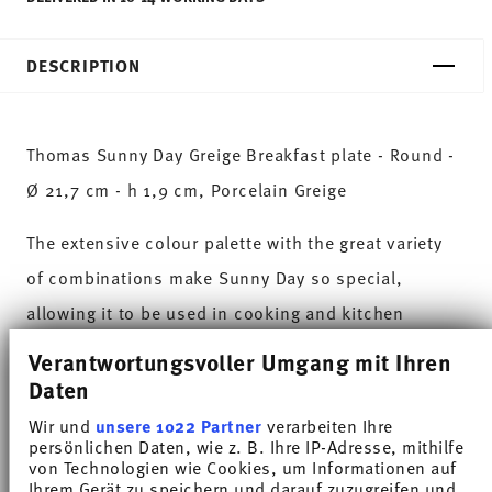
DESCRIPTION
Thomas Sunny Day Greige Breakfast plate - Round -
Ø 21,7 cm - h 1,9 cm, Porcelain Greige
The extensive colour palette with the great variety
of combinations make Sunny Day so special,
allowing it to be used in cooking and kitchen
worlds of every kind. Sunny Day’s pleasing and
Verantwortungsvoller Umgang mit Ihren
cheerful style ensures that every day is simply
Daten
unique.HAVE A SUNNY DAY!
Wir und
unsere 1022 Partner
verarbeiten Ihre
persönlichen Daten, wie z. B. Ihre IP-Adresse, mithilfe
von Technologien wie Cookies, um Informationen auf
This universal shade has been the subject of a lot
Ihrem Gerät zu speichern und darauf zuzugreifen und