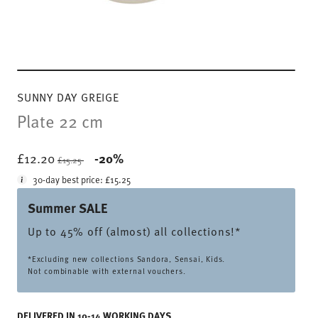
SUNNY DAY GREIGE
Plate 22 cm
Price reduced from
to
£12.20
-20%
£15.25
30-day best price:
£15.25
Summer SALE
Up to 45% off (almost) all collections!*
*Excluding new collections Sandora, Sensai, Kids.
Not combinable with external vouchers.
DELIVERED IN 10-14 WORKING DAYS