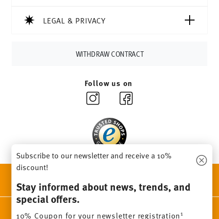
soon as your parcel is dispatched.
Delivery time:
3-5 working days for delivery within
LEGAL & PRIVACY
Germany for items in stock. You can view delivery times to
other countries
here
.
Returns:
For returns, please use our
returns service
.
WITHDRAW CONTRACT
Follow us on
Subscribe to our newsletter and receive a 10%
discount!
DISCOVER ALL OUR BRANDS
Stay informed about news, trends, and
Beauty & functionality for your home
special offers.
Homepage
General terms and conditions
Privacy policy
1
10% Coupon for your newsletter registration