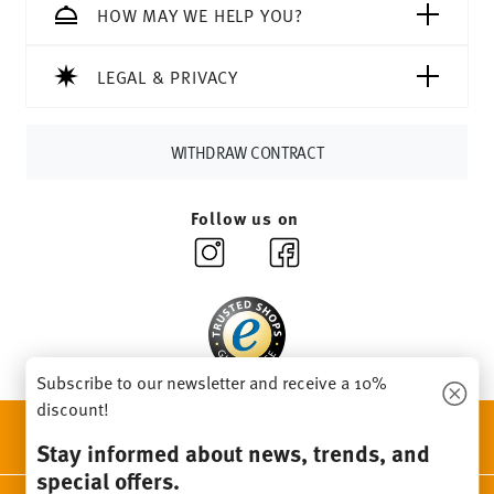
Tracking:
You will receive a tracking code by e-mail as
HOW MAY WE HELP YOU?
soon as your parcel is dispatched.
Delivery time:
3-5 working days for delivery within
LEGAL & PRIVACY
Germany for items in stock. You can view delivery times to
other countries
here
.
Returns:
For returns, please use our
returns service
.
WITHDRAW CONTRACT
Follow us on
Subscribe to our newsletter and receive a 10%
discount!
DISCOVER ALL OUR BRANDS
Stay informed about news, trends, and
Beauty & functionality for your home
special offers.