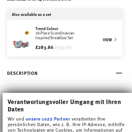
Also available as a set
Trend Colour
18-Piece Scandinavian-
Inspired Breakfast Set
VIEW
Price reduced from
to
£283.86
£354.83
DESCRIPTION
Thomas Trend Colour Moon Grey Breakfast plate -
Verantwortungsvoller Umgang mit Ihren
Round - Ø 21,8 cm - h 2,3 cm, Porcelain
Daten
Wir und
unsere 1022 Partner
verarbeiten Ihre
Trend White is regarded worldwide as one of the
persönlichen Daten, wie z. B. Ihre IP-Adresse, mithilfe
von Technologien wie Cookies, um Informationen auf
most popular dinnerware for everyday use. Trend