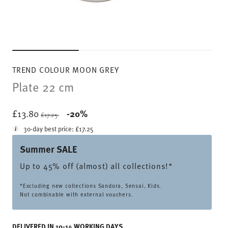
TREND COLOUR MOON GREY
Plate 22 cm
Price reduced from
to
£13.80
-20%
£17.25
30-day best price:
£17.25
Summer SALE
Up to 45% off (almost) all collections!*
*Excluding new collections Sandora, Sensai, Kids.
Not combinable with external vouchers.
DELIVERED IN 10-14 WORKING DAYS