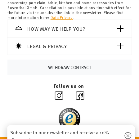
concerning porcelain, table, kitchen and home accessories from
Switzerland:
delivery is free of charge for orders over
Rosenthal GmbH. Cancellation is possible at any time with effect for
the future via the unsubscribe link in the newsletter. Please find
69,90 CHF. If the value of your purchase is less than
more information here:
Data Privacy
.
69,90 CHF, delivery charges are 36,90 CHF.
Tracking:
You will receive a tracking code by e-mail as
HOW MAY WE HELP YOU?
soon as your parcel is dispatched.
Delivery time:
3-5 working days for delivery within
LEGAL & PRIVACY
Germany for items in stock. You can view delivery times to
other countries
here
.
Returns:
For returns, please use our
returns service
.
WITHDRAW CONTRACT
Follow us on
Subscribe to our newsletter and receive a 10%