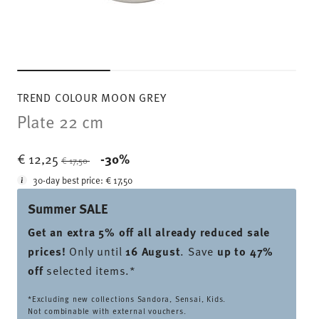
TREND COLOUR MOON GREY
Plate 22 cm
Price reduced from
to
€ 12,25
-30%
€ 17,50
30-day best price:
€ 17,50
Summer SALE
Get an extra 5% off all already reduced sale
prices
!
Only until
16 August
. Save
up to 47%
off
selected items.*
*Excluding new collections Sandora, Sensai, Kids.
Not combinable with external vouchers.