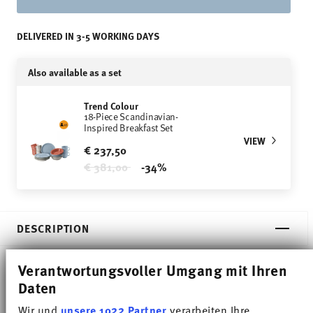
DELIVERED IN 3-5 WORKING DAYS
Also available as a set
Trend Colour
18-Piece Scandinavian-
Inspired Breakfast Set
VIEW
€ 237,50
Price reduced from
to
€ 381,00
-34%
DESCRIPTION
Verantwortungsvoller Umgang mit Ihren
Daten
Thomas Trend Colour Moon Grey Breakfast plate -
Round - Ø 21,8 cm - h 2,3 cm, Porcelain
Wir und
unsere 1022 Partner
verarbeiten Ihre