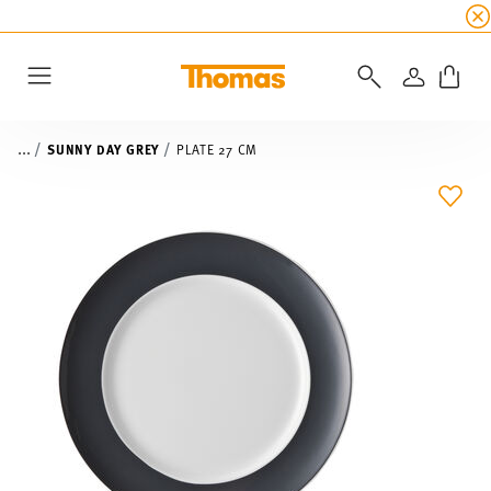
SUMMER SALE
☀️ Up to 45% discount on all Tho
LOGIN
Menu
...
SUNNY DAY GREY
PLATE 27 CM
ADD 