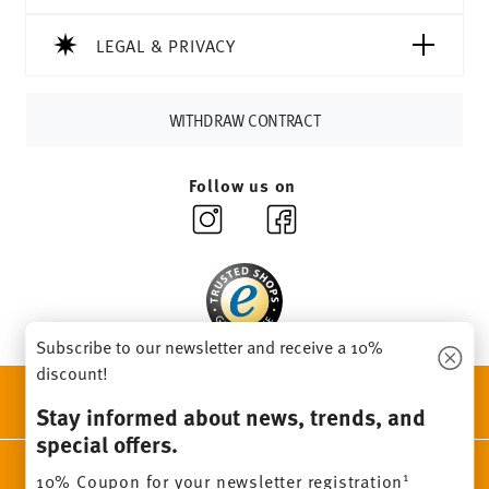
soon as your parcel is dispatched.
Delivery time:
3-5 working days for delivery within
LEGAL & PRIVACY
Germany for items in stock. You can view delivery times to
other countries
here
.
Returns:
For returns, please use our
returns service
.
WITHDRAW CONTRACT
Follow us on
Subscribe to our newsletter and receive a 10%
discount!
DISCOVER ALL OUR BRANDS
Stay informed about news, trends, and
Beauty & functionality for your home
special offers.
Homepage
General terms and conditions
Privacy policy
1
10% Coupon for your newsletter registration