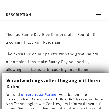
DESCRIPTION
Thomas Sunny Day Grey Dinner plate - Round - Ø
27,0 cm - h 2,8 cm, Porcelain
The extensive colour palette with the great variety
of combinations make Sunny Day so special,
allowing it to be used in cooking and kitchen
worlds of every kind. Sunny Day’s pleasing and
Verantwortungsvoller Umgang mit Ihren
cheerful style ensures that every day is simply
Daten
unique.HAVE A SUNNY DAY!
Wir und
unsere 1022 Partner
verarbeiten Ihre
persönlichen Daten, wie z. B. Ihre IP-Adresse, mithilfe
von Technologien wie Cookies, um Informationen auf
Grey skies, grey mood, grey hair – whew, this
Ihrem Gerät zu speichern und darauf zuzugreifen und