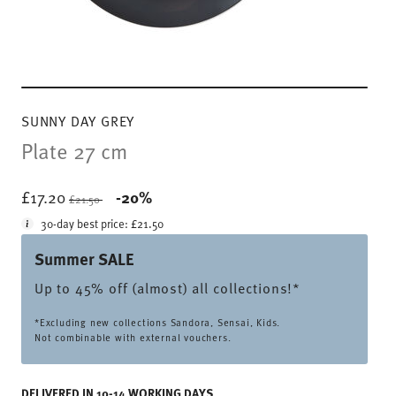
SUNNY DAY GREY
Plate 27 cm
Price reduced from
to
£17.20
-20%
£21.50
30-day best price:
£21.50
Summer SALE
Up to 45% off (almost) all collections!*
*Excluding new collections Sandora, Sensai, Kids.
Not combinable with external vouchers.
DELIVERED IN 10-14 WORKING DAYS