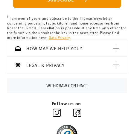
can view the delivery costs
here
.
United Kingdom:
the minimum order value is £135, and
i
delivery is free of charge.
I am over 16 years and subscribe to the Thomas newsletter
concerning porcelain, table, kitchen and home accessories from
Switzerland:
delivery is free of charge for orders over
Rosenthal GmbH. Cancellation is possible at any time with effect for
the future via the unsubscribe link in the newsletter. Please find
69,90 CHF. If the value of your purchase is less than
more information here:
Data Privacy
.
69,90 CHF, delivery charges are 36,90 CHF.
Tracking:
You will receive a tracking code by e-mail as
HOW MAY WE HELP YOU?
soon as your parcel is dispatched.
Delivery time:
3-5 working days for delivery within
LEGAL & PRIVACY
Germany for items in stock. You can view delivery times to
other countries
here
.
Returns:
For returns, please use our
returns service
.
WITHDRAW CONTRACT
Follow us on