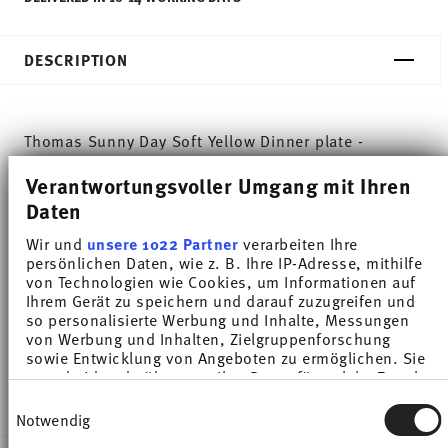
DESCRIPTION
Thomas Sunny Day Soft Yellow Dinner plate -
Round - Ø 27,0 cm - h 2,8 cm, Porcelain
Verantwortungsvoller Umgang mit Ihren
Daten
The extensive colour palette with the great variety
Wir und
unsere 1022 Partner
verarbeiten Ihre
of combinations make Sunny Day so special,
persönlichen Daten, wie z. B. Ihre IP-Adresse, mithilfe
von Technologien wie Cookies, um Informationen auf
allowing it to be used in cooking and kitchen
Ihrem Gerät zu speichern und darauf zuzugreifen und
worlds of every kind. Sunny Day’s pleasing and
so personalisierte Werbung und Inhalte, Messungen
von Werbung und Inhalten, Zielgruppenforschung
cheerful style ensures that every day is simply
sowie Entwicklung von Angeboten zu ermöglichen. Sie
entscheiden darüber, wer Ihre Daten für welche Zwecke
unique.HAVE A SUNNY DAY!
nutzt. Sie können Ihre Einwilligung jederzeit über die
Einwilligungsauswahl
Cookie-Erklärung oder durch Klicken auf das Privacy
Notwendig
Trigger Symbol ändern oder widerrufen