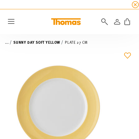
SUMMER SALE
☀️ Up to 45% discount on all Tho
LOGIN
Menu
...
SUNNY DAY SOFT YELLOW
PLATE 27 CM
ADD 