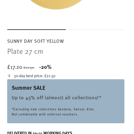
SUNNY DAY SOFT YELLOW
Plate 27 cm
Price reduced from
to
£17.20
-20%
£21.50
30-day best price:
£21.50
Summer SALE
Up to 45% off (almost) all collections!*
*Excluding new collections Sandora, Sensai, Kids.
Not combinable with external vouchers.
DELIVERED IN 10-14 WORKING DAYS