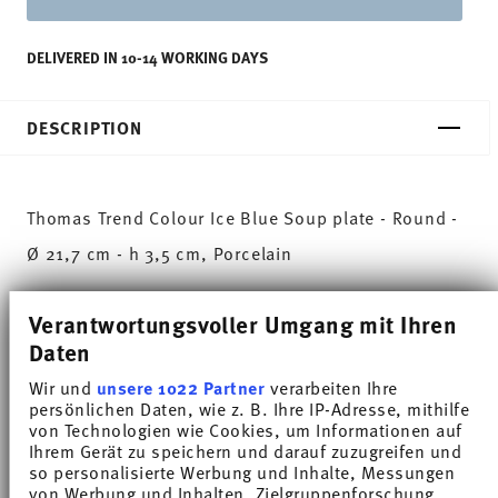
DELIVERED IN 10-14 WORKING DAYS
DESCRIPTION
Thomas Trend Colour Ice Blue Soup plate - Round -
Ø 21,7 cm - h 3,5 cm, Porcelain
Trend White is regarded worldwide as one of the
Verantwortungsvoller Umgang mit Ihren
most popular dinnerware for everyday use. Trend
Daten
Colour sets coloured accents - inspired by the
Wir und
unsere 1022 Partner
verarbeiten Ihre
persönlichen Daten, wie z. B. Ihre IP-Adresse, mithilfe
nature of the North.
von Technologien wie Cookies, um Informationen auf
Ihrem Gerät zu speichern und darauf zuzugreifen und
Ice Blue lets the finely ribbed structure of plates,
so personalisierte Werbung und Inhalte, Messungen
von Werbung und Inhalten, Zielgruppenforschung