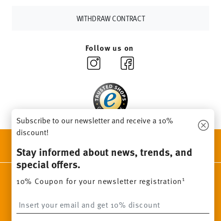
other countries
here
.
Returns:
For returns, please use our
returns service
.
WITHDRAW CONTRACT
Follow us on
Subscribe to our newsletter and receive a 10%
discount!
DISCOVER ALL OUR BRANDS
Stay informed about news, trends, and
Beauty & functionality for your home
special offers.
Homepage
General terms and conditions
Privacy policy
1
10% Coupon for your newsletter registration
Imprint
Change cookie consent
Insert your email to register for the newsletters
*
All prices incl. VAT and plus
shipping costs.