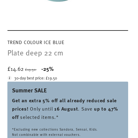
TREND COLOUR ICE BLUE
Plate deep 22 cm
Price reduced from
to
£14.62
-25%
£19.50
30-day best price:
£19.50
Summer SALE
Get an extra 5% off all already reduced sale
prices
!
Only until
16 August
. Save
up to 47%
off
selected items.*
*Excluding new collections Sandora, Sensai, Kids.
Not combinable with external vouchers.