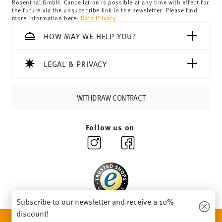
Rosenthal GmbH. Cancellation is possible at any time with effect for
the future via the unsubscribe link in the newsletter. Please find
69,90 CHF. If the value of your purchase is less than
more information here:
Data Privacy
.
69,90 CHF, delivery charges are 36,90 CHF.
Tracking:
You will receive a tracking code by e-mail as
HOW MAY WE HELP YOU?
soon as your parcel is dispatched.
Delivery time:
3-5 working days for delivery within
LEGAL & PRIVACY
Germany for items in stock. You can view delivery times to
other countries
here
.
Returns:
For returns, please use our
returns service
.
WITHDRAW CONTRACT
Follow us on
Subscribe to our newsletter and receive a 10%
discount!
DISCOVER ALL OUR BRANDS