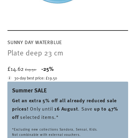
SUNNY DAY WATERBLUE
Plate deep 23 cm
Price reduced from
to
£14.62
-25%
£19.50
30-day best price:
£19.50
Summer SALE
Get an extra 5% off all already reduced sale
prices
!
Only until
16 August
. Save
up to 47%
off
selected items.*
*Excluding new collections Sandora, Sensai, Kids.
Not combinable with external vouchers.