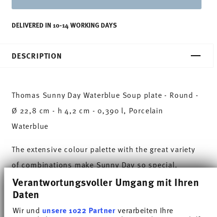
DELIVERED IN 10-14 WORKING DAYS
DESCRIPTION
Thomas Sunny Day Waterblue Soup plate - Round -
Ø 22,8 cm - h 4,2 cm - 0,390 l, Porcelain
Waterblue
The extensive colour palette with the great variety
of combinations make Sunny Day so special,
allowing it to be used in cooking and kitchen
Verantwortungsvoller Umgang mit Ihren
Daten
worlds of every kind. Sunny Day’s pleasing and
Wir und
unsere 1022 Partner
verarbeiten Ihre
cheerful style ensures that every day is simply