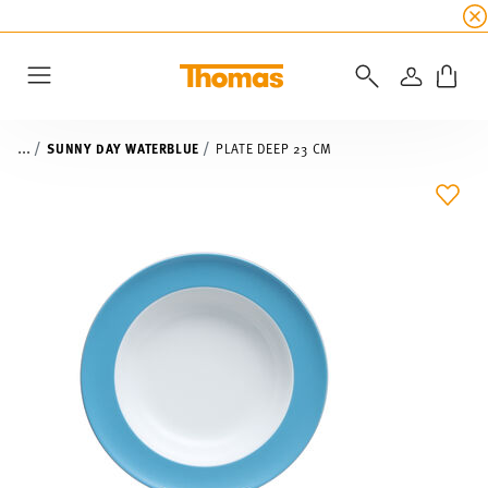
SUMMER SALE
☀️ Get an
extra 5% off
all alread
LOGIN
Menu
...
SUNNY DAY WATERBLUE
PLATE DEEP 23 CM
ADD 