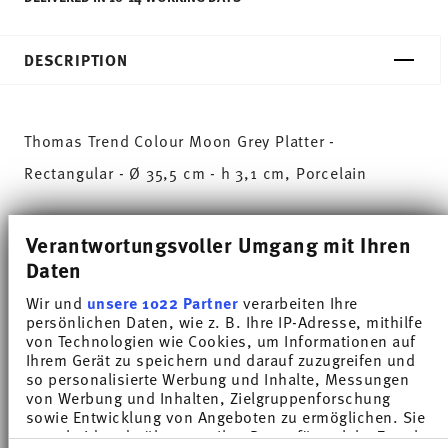
DESCRIPTION
Thomas Trend Colour Moon Grey Platter -
Rectangular - Ø 35,5 cm - h 3,1 cm, Porcelain
Trend White is regarded worldwide as one of the
Verantwortungsvoller Umgang mit Ihren
most popular dinnerware for everyday use. Trend
Daten
Colour sets coloured accents - inspired by the
Wir und
unsere 1022 Partner
verarbeiten Ihre
nature of the North.
persönlichen Daten, wie z. B. Ihre IP-Adresse, mithilfe
von Technologien wie Cookies, um Informationen auf
Ihrem Gerät zu speichern und darauf zuzugreifen und
With Moon Grey the day ends warm and cosy in the
so personalisierte Werbung und Inhalte, Messungen
moonlight. The exclusively developed colour
von Werbung und Inhalten, Zielgruppenforschung
sowie Entwicklung von Angeboten zu ermöglichen. Sie
glazes give the collection a fresh and distinctive
entscheiden darüber, wer Ihre Daten für welche Zwecke