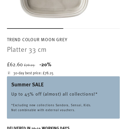
TREND COLOUR MOON GREY
Platter 33 cm
Price reduced from
to
£62.60
-20%
£78.25
30-day best price:
£78.25
Summer SALE
Up to 45% off (almost) all collections!*
*Excluding new collections Sandora, Sensai, Kids.
Not combinable with external vouchers.
DELIVERED IN 10-14 WORKING DAYS