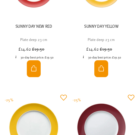
SUNNY DAY NEW RED
SUNNY DAY YELLOW
Plate deep 23 cm
Plate deep 23 cm
Price reduced from
to
Price reduced from
to
£14.62
£19.50
£14.62
£19.50
30-day best price:
£19.50
30-day best price:
£19.50
-25%
-25%