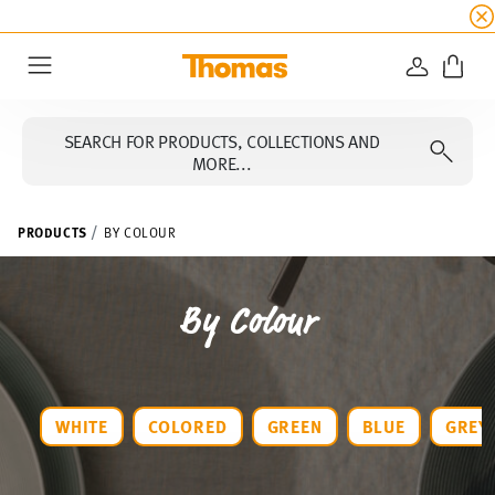
SUMMER SALE
☀️ Get an
extra 5% off
all alread
LOGIN
Menu
SEARCH FOR PRODUCTS, COLLECTIONS AND
MORE...
PRODUCTS
BY COLOUR
By Colour
WHITE
COLORED
GREEN
BLUE
GREY