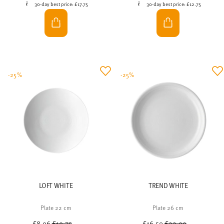
30-day best price:
£17.75
30-day best price:
£12.75
-25%
-25%
LOFT WHITE
TREND WHITE
Plate 22 cm
Plate 26 cm
Price reduced from
to
Price reduced from
to
£8.06
£10.75
£16.50
£22.00