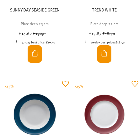
SUNNY DAY SEASIDE GREEN
TREND WHITE
Plate deep 23 cm
Plate deep 22 cm
Price reduced from
to
Price reduced from
to
£14.62
£19.50
£13.87
£18.50
30-day best price:
£19.50
30-day best price:
£18.50
-25%
-25%