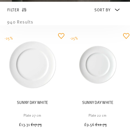
FILTER
940 Results
-25%
-25%
SUNNY DAY WHITE
SUNNY DAY WHITE
Plate 27 cm
Plate 22 cm
Price reduced from
to
Price reduced from
to
£13.31
£17.75
£9.56
£12.75