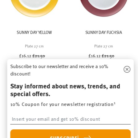
SUNNY DAY YELLOW
SUNNY DAY FUCHSIA
Plate 27 cm
Plate 27 cm
Price reduced from
to
Price reduced from
to
£16.12
£21.50
£16.12
£21.50
30-day best price:
£21.50
30-day best price:
£21.50
Subscribe to our newsletter and receive a 10%
discount!
Stay informed about news, trends, and
special offers.
1
10% Coupon for your newsletter registration
Insert your email to register for the newsletters
You have seen 24 of 940 products
i
SUBSCRIBE