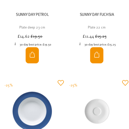
SUNNY DAY PETROL
SUNNY DAY FUCHSIA
Plate deep 23 cm
Plate 22 cm
Price reduced from
to
Price reduced from
to
£14.62
£19.50
£11.44
£15.25
30-day best price:
£19.50
30-day best price:
£15.25
-25%
-25%