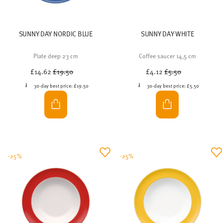
SUNNY DAY NORDIC BLUE
SUNNY DAY WHITE
Plate deep 23 cm
Coffee saucer 14,5 cm
Price reduced from
to
Price reduced from
to
£14.62
£19.50
£4.12
£5.50
30-day best price:
£19.50
30-day best price:
£5.50
-25%
-25%