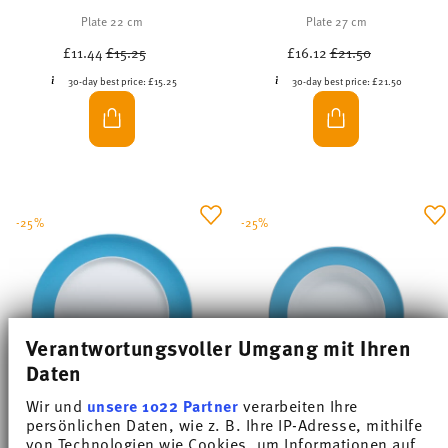
Plate 22 cm
Plate 27 cm
Price reduced from
to
Price reduced from
to
£11.44
£15.25
£16.12
£21.50
30-day best price:
£15.25
30-day best price:
£21.50
-25%
-25%
Verantwortungsvoller Umgang mit Ihren
Daten
Wir und
unsere 1022 Partner
verarbeiten Ihre
persönlichen Daten, wie z. B. Ihre IP-Adresse, mithilfe
von Technologien wie Cookies, um Informationen auf
SUNNY DAY WATERBLUE
SUNNY DAY WATERBLUE