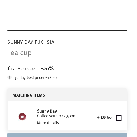
SUNNY DAY FUCHSIA
Tea cup
Price reduced from
to
£14.80
-20%
£18.50
30-day best price:
£18.50
MATCHING ITEMS
Sunny Day
Coffee saucer 14,5 cm
+ £8.60
More details