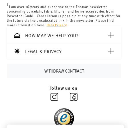
United Kingdom:
the minimum order value is £135, and
i
delivery is free of charge.
I am over 16 years and subscribe to the Thomas newsletter
concerning porcelain, table, kitchen and home accessories from
Switzerland:
delivery is free of charge for orders over
Rosenthal GmbH. Cancellation is possible at any time with effect for
the future via the unsubscribe link in the newsletter. Please find
69,90 CHF. If the value of your purchase is less than
more information here:
Data Privacy
.
69,90 CHF, delivery charges are 36,90 CHF.
Tracking:
You will receive a tracking code by e-mail as
HOW MAY WE HELP YOU?
soon as your parcel is dispatched.
Delivery time:
3-5 working days for delivery within
LEGAL & PRIVACY
Germany for items in stock. You can view delivery times to
other countries
here
.
Returns:
For returns, please use our
returns service
.
WITHDRAW CONTRACT
Follow us on