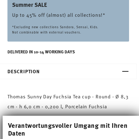
Summer SALE
Up to 45% off (almost) all collections!*
*Excluding new collections Sandora, Sensai, Kids.
Not combinable with external vouchers.
DELIVERED IN 10-14 WORKING DAYS
DESCRIPTION
Thomas Sunny Day Fuchsia Tea cup - Round - Ø 8,3
cm - h 6,0 cm - 0,200 l, Porcelain Fuchsia
The extensive colour palette with the great variety
Verantwortungsvoller Umgang mit Ihren
of combinations make Sunny Day so special,
Daten