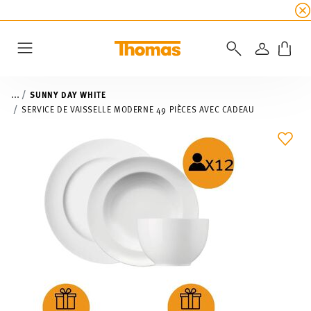
SOLDES D'ÉTÉ
☀️
5 % de remise supplémentaire
CONNEXI
Menu
...
SUNNY DAY WHITE
SERVICE DE VAISSELLE MODERNE 49 PIÈCES AVEC CADEAU
LIST