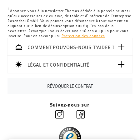
s'élèvent à 12,90 €. Pour tous les autres pays, vous
i
pouvez consulter les frais de livraison
ici
.
Abonnez-vous à la newsletter Thomas dédiée à la porcelaine ainsi
qu’aux accessoires de cuisine, de table et d’intérieur de l’entreprise
Royaume-Uni :
Pour les livraisons au Royaume-Uni, le
Rosenthal GmbH. Vous pouvez vous désinscrire à tout moment en
cliquant sur le lien de désinscription situé qu’en bas de la
montant minimum de commande est de 135 £. La
newsletter. Remarque : vous devez avoir 16 ans ou plus pour vous
livraison est offerte.
inscrire. Pour en savoir plus:
Protection des données
.
Suisse :
Les livraisons en Suisse sont gratuites à partir de
COMMENT POUVONS-NOUS T'AIDER ?
69,90 CHF. Pour toute commande inférieure à 69,90 CHF,
les frais de livraison s'élèvent à 36,90 CHF.
Suivi :
Vous recevrez un code de suivi par e-mail dès que
LÉGAL ET CONFIDENTIALITÉ
votre colis aura été expédié.
Délai de livraison en France :
5-7 jours ouvrables pour les
RÉVOQUER LE CONTRAT
articles en stock. Vous pouvez consulter les délais de
livraison vers d'autres pays
ici
.
Retours :
Pour les retours, veuillez utiliser notre
service
Suivez-nous sur
de retour
.