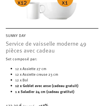
SUNNY DAY
Service de vaisselle moderne 49
pièces avec cadeau
Set composé par:
12 x Assiette 27 cm
12 x Assiette creuse 23 cm
12 x Bol
12 x Goblet avec anse (cadeau gratuit)
1 x Saladier 24 cm (cadeau gratitut)
Price reduced from
to
433,20 €
-47%
824,00 €