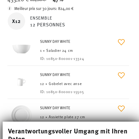
Meilleur prix sur 30 jours:
824,00 €
ENSEMBLE
X12
12 PERSONNES
SUNNY DAY WHITE
1 × Saladier 24 cm
ID:
10850-800001-13324
SUNNY DAY WHITE
12 × Gobelet avec anse
ID:
10850-800001-15505
SUNNY DAY WHITE
12 × Assiette plate 27 cm
ID:
10850-800001-10227
Verantwortungsvoller Umgang mit Ihren
Daten