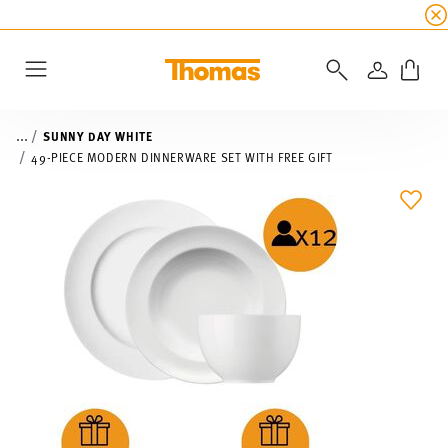
SUMMER SALE
☀️ Get an
extra 5% off
all alread
LOGIN
Menu
...
SUNNY DAY WHITE
49-PIECE MODERN DINNERWARE SET WITH FREE GIFT
ADD 