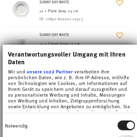
SUNNY DAY WHITE
12 × Plate deep 23 cm
ID:
10850-800001-10323
SUNNY DAY WHITE
12 × Cereal bowl 12 cm
ID:
10850-800001-15456
Verantwortungsvoller Umgang mit Ihren
Daten
Wir und
unsere 1022 Partner
verarbeiten Ihre
DESCRIPTION
persönlichen Daten, wie z. B. Ihre IP-Adresse, mithilfe
von Technologien wie Cookies, um Informationen auf
Ihrem Gerät zu speichern und darauf zuzugreifen und
so personalisierte Werbung und Inhalte, Messungen
Thomas Sunny Day 49-Piece Modern Dinnerware
von Werbung und Inhalten, Zielgruppenforschung
sowie Entwicklung von Angeboten zu ermöglichen. Sie
Set, Porcelain, White
entscheiden darüber, wer Ihre Daten für welche Zwecke
nutzt. Sie können Ihre Einwilligung jederzeit über die
Einwilligungsauswahl
Cookie-Erklärung oder durch Klicken auf das Privacy
The extensive colour palette with the great variety
Notwendig
Trigger Symbol ändern oder widerrufen
of combinations make Sunny Day so special,