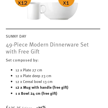
SUNNY DAY
49-Piece Modern Dinnerware Set
with Free Gift
Set composed by:
12 x Plate 27 cm
12 x Plate deep 23 cm
12 x Cereal bowl 13 cm
12 x Mug with handle (free gift)
1 x Bowl 24 cm (free gift)
Price reduced from
to
£425.25
-25%
£567.00