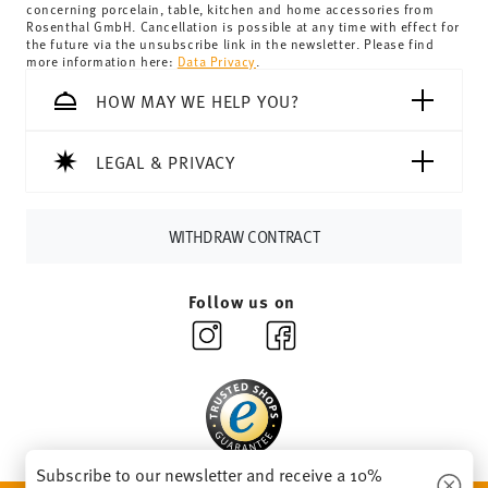
concerning porcelain, table, kitchen and home accessories from
Switzerland:
delivery is free of charge for orders over
Rosenthal GmbH. Cancellation is possible at any time with effect for
the future via the unsubscribe link in the newsletter. Please find
69,90 CHF. If the value of your purchase is less than
more information here:
Data Privacy
.
69,90 CHF, delivery charges are 36,90 CHF.
Tracking:
You will receive a tracking code by e-mail as
HOW MAY WE HELP YOU?
soon as your parcel is dispatched.
Delivery time:
3-5 working days for delivery within
LEGAL & PRIVACY
Germany for items in stock. You can view delivery times to
other countries
here
.
Returns:
For returns, please use our
returns service
.
WITHDRAW CONTRACT
Follow us on
Subscribe to our newsletter and receive a 10%