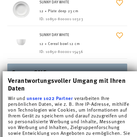
SUNNY DAY WHITE
12 × Plate deep 23 cm
ID:
10850-800001-10323
SUNNY DAY WHITE
12 × Cereal bowl 12 cm
ID:
10850-800001-15456
Summer SALE
Verantwortungsvoller Umgang mit Ihren
Up to 45% off (almost) all collections!*
Daten
*Excluding new collections Sandora, Sensai, Kids.
Wir und
unsere 1022 Partner
verarbeiten Ihre
Not combinable with external vouchers.
persönlichen Daten, wie z. B. Ihre IP-Adresse, mithilfe
von Technologien wie Cookies, um Informationen auf
Ihrem Gerät zu speichern und darauf zuzugreifen und
so personalisierte Werbung und Inhalte, Messungen
DESCRIPTION
von Werbung und Inhalten, Zielgruppenforschung
sowie Entwicklung von Angeboten zu ermöglichen. Sie