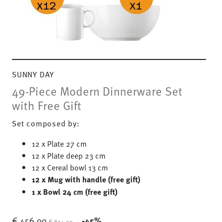
SUNNY DAY
49-Piece Modern Dinnerware Set
with Free Gift
Set composed by:
12 x Plate 27 cm
12 x Plate deep 23 cm
12 x Cereal bowl 13 cm
12 x Mug with handle (free gift)
1 x Bowl 24 cm (free gift)
Price reduced from
to
€ 456,00
-45%
€ 824,00