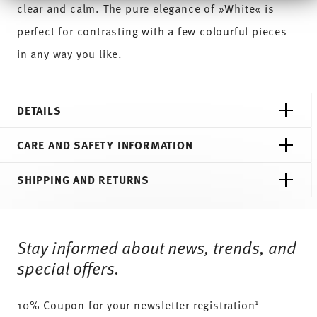
Informationen möglicherweise mit weiteren Daten
clear and calm. The pure elegance of »White« is
zusammen, die Sie ihnen bereitgestellt haben oder die
sie im Rahmen Ihrer Nutzung der Dienste gesammelt
perfect for contrasting with a few colourful pieces
haben.
in any way you like.
DETAILS
Thomas
CARE AND SAFETY INFORMATION
Sunny Day
White
SHIPPING AND RETURNS
Porcelain
White
Services
10850-800001-XB012
Footer
DE
Stay informed about news, trends, and
49
Dishwasher Safe
Microwave safe
shipping page
special offers.
12
Free shipping on orders over 69,90 €:
Delivery is free to
1
10% Coupon for your newsletter registration
12 x Plate 27 cm, 12 x Plate deep 23 cm, 12 x Cereal bowl
all countries (except the United Kingdom) for orders over