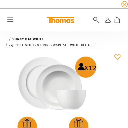
SUMMER SALE
☀️ Up to 45% discount on all Tho
LOGIN
Menu
...
SUNNY DAY WHITE
49-PIECE MODERN DINNERWARE SET WITH FREE GIFT
ADD 