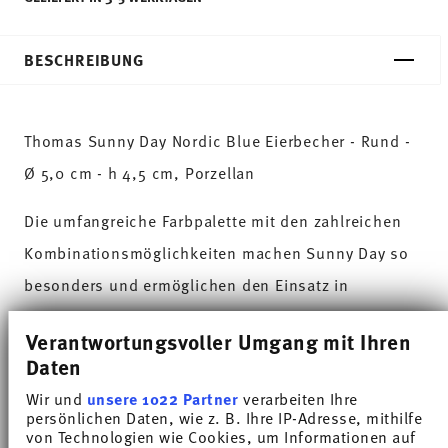
BESCHREIBUNG
Thomas Sunny Day Nordic Blue Eierbecher - Rund -
Ø 5,0 cm - h 4,5 cm, Porzellan
Die umfangreiche Farbpalette mit den zahlreichen
Kombinationsmöglichkeiten machen Sunny Day so
besonders und ermöglichen den Einsatz in
verschiedensten Koch- und Küchenwelten. Auf
Verantwortungsvoller Umgang mit Ihren
sympathische und gut gelaunte Weise sorgt Sunny
Daten
Day dafür, dass jeder Tag einfach unverwechselbar
Wir und
unsere 1022 Partner
verarbeiten Ihre
wird. HAVE A SUNNY DAY!
persönlichen Daten, wie z. B. Ihre IP-Adresse, mithilfe
von Technologien wie Cookies, um Informationen auf