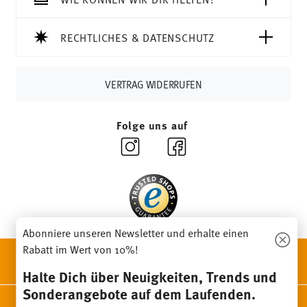
Tracking:
Sie erhalten per E-Mail einen Trackingcode,
sobald Ihr Paket auf die Reise geht.
RECHTLICHES & DATENSCHUTZ
Lieferzeit innerhalb Deutschlands:
3-5 Werktage für
vorrätige Artikel. Sie können die Lieferzeiten in andere
Länder
hier einsehen
.
VERTRAG WIDERRUFEN
Retouren:
Für Retouren nutzen Sie bitte
unseren
Retourenservice
.
Folge uns auf
Abonniere unseren Newsletter und erhalte einen
Rabatt im Wert von 10%!
ENTDECKE UNSERE MARKEN
Design & Funktionalität für Dein Zuhause
Halte Dich über Neuigkeiten, Trends und
Sonderangebote auf dem Laufenden.
Homepage
AGB
Datenschutzhinweise
Impressum