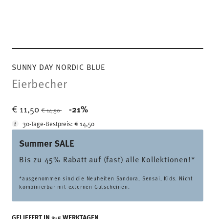
SUNNY DAY NORDIC BLUE
Eierbecher
Price reduced from
to
€ 11,50
-21%
€ 14,50
30-Tage-Bestpreis:
€ 14,50
Summer SALE
Bis zu 45% Rabatt auf (fast) alle Kollektionen!*
*ausgenommen sind die Neuheiten Sandora, Sensai, Kids. Nicht
kombinierbar mit externen Gutscheinen.
GELIEFERT IN 3-5 WERKTAGEN