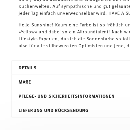
Küchenwelten. Auf sympathische und gut gelaunte
jeder Tag einfach unverwechselbar wird. HAVE A 
Hello Sunshine! Kaum eine Farbe ist so fröhlich 
»Yellow« und dabei so ein Allroundtalent! Nach wie
Lifestyle-Experten, da sich die Sonnenfarbe so tol
also für alle stilbewussten Optimisten und jene, 
DETAILS
Thomas
MA
ß
E
Sunny Day
Yellow
PFLEGE- UND SICHERHEITSINFORMATIONEN
Porzellan
Yellow
8,00 cm
LIEFERUNG UND RÜCKSENDUNG
10850-408502-14742
10,40 cm
4012436233248
8,30 cm
DE
6,80 cm