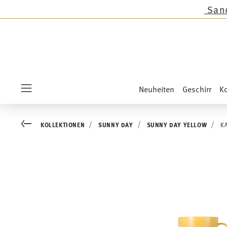
onen außer auf die Neuheiten Sandora, Sensai 
Neuheiten
Geschirr
Ko
Menu
Go back
KOLLEKTIONEN
SUNNY DAY
SUNNY DAY YELLOW
K