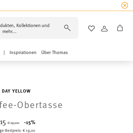
dukten, Kollektionen und
WISHLIST
ANMELDEN
mehr...
|
Inspirationen
Über Thomas
 DAY YELLOW
fee-Obertasse
,15
Price reduced from
to
-15%
€ 19,00
ge-Bestpreis:
€ 19,00