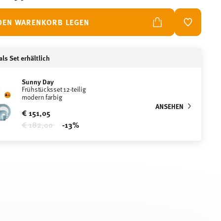
 DEN WARENKORB LEGEN
ADD TO W
ls Set erhältlich
Sunny Day
Frühstücksset 12-teilig
modern farbig
ANSEHEN
€ 151,05
Price reduced from
to
€ 182,00
-13%