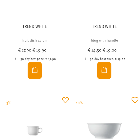
TREND WHITE
TREND WHITE
Fruit dish 14 cm
Mug with handle
Price reduced from
to
Price reduced from
to
€ 17,90
€ 19,90
€ 14,50
€ 19,00
30-day best price:
€ 19,90
30-day best price:
€ 19,00
-3%
-10%