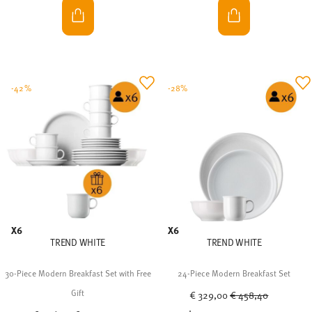
-42%
-28%
X6
X6
TREND WHITE
TREND WHITE
30-Piece Modern Breakfast Set with Free
24-Piece Modern Breakfast Set
Price reduced from
to
Gift
€ 329,00
€ 458,40
Price reduced from
to