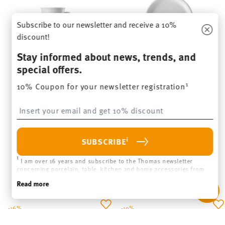
Subscribe to our newsletter and receive a 10%
discount!
Stay informed about news, trends, and
special offers.
1
TREND WHITE
TREND WHITE
10% Coupon for your newsletter registration
Insert your email to register for the newsletters
Mug with handle large
Plate 16 cm
Price reduced from
to
Price reduced from
to
€ 17,90
€ 19,90
€ 9,90
€ 11,50
30-day best price:
€ 19,90
30-day best price:
€ 11,50
i
SUBSCRIBE
i
I am over 16 years and subscribe to the Thomas newsletter
concerning porcelain, table, kitchen and home accessories from
Rosenthal GmbH. Cancellation is possible at any time with effect
Read more
for the future via the unsubscribe link in the newsletter. Please
find more information here:
Data Privacy
.
-16%
-10%