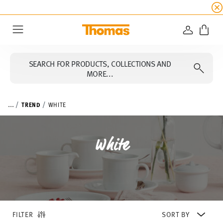
SUMMER SALE
☀️ Up to 45% discount on all Tho
LOGIN
Menu
SEARCH FOR PRODUCTS, COLLECTIONS AND
MORE...
...
TREND
WHITE
White
FILTER