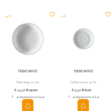
-24%
-10%
TREND WHITE
TREND WHITE
Plate deep 22 cm
Coffee saucer 14 cm
Price reduced from
to
Price reduced from
to
€ 14,50
€ 19,00
€ 5,50
€ 6,10
30-day best price:
€ 19,00
30-day best price:
€ 6,10