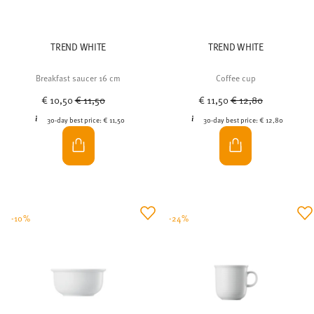
TREND WHITE
TREND WHITE
Breakfast saucer 16 cm
Coffee cup
Price reduced from
to
Price reduced from
to
€ 10,50
€ 11,50
€ 11,50
€ 12,80
30-day best price:
€ 11,50
30-day best price:
€ 12,80
-10%
-24%