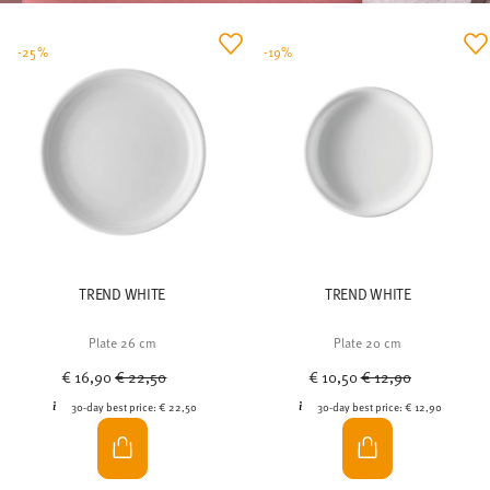
-25%
-19%
TREND WHITE
TREND WHITE
Plate 26 cm
Plate 20 cm
Price reduced from
to
Price reduced from
to
€ 16,90
€ 22,50
€ 10,50
€ 12,90
30-day best price:
€ 22,50
30-day best price:
€ 12,90