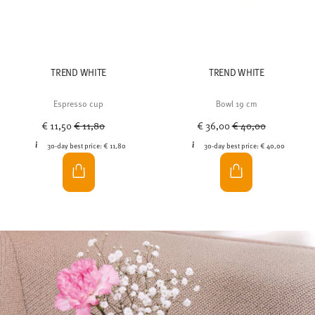
TREND WHITE
TREND WHITE
Espresso cup
Bowl 19 cm
Price reduced from
to
Price reduced from
to
€ 11,50
€ 11,80
€ 36,00
€ 40,00
30-day best price:
€ 11,80
30-day best price:
€ 40,00