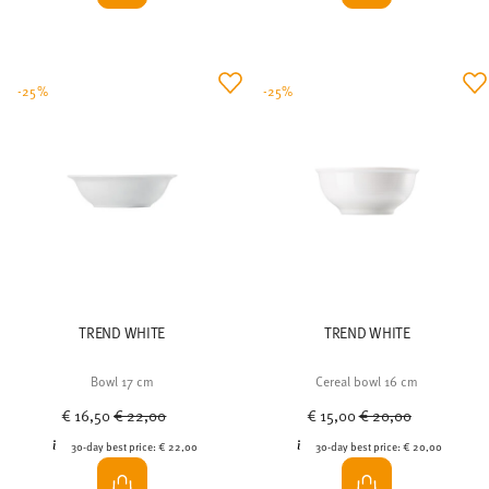
-25%
-25%
TREND WHITE
TREND WHITE
Bowl 17 cm
Cereal bowl 16 cm
Price reduced from
to
Price reduced from
to
€ 16,50
€ 22,00
€ 15,00
€ 20,00
30-day best price:
€ 22,00
30-day best price:
€ 20,00