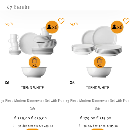
67 Results
-25%
-43%
X6
X6
TREND WHITE
TREND WHITE
31-Piece Modern Dinnerware Set with Free
13-Piece Modern Dinnerware Set with Free
Gift
Gift
Price reduced from
to
Price reduced from
to
€ 329,00
€ 439,80
€ 179,00
€ 315,90
30-day best price:
€ 439,80
30-day best price:
€ 315,90