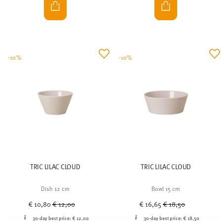
-10%
-10%
TRIC LILAC CLOUD
TRIC LILAC CLOUD
Dish 12 cm
Bowl 15 cm
Price reduced from
to
Price reduced from
to
€ 10,80
€ 12,00
€ 16,65
€ 18,50
30-day best price:
€ 12,00
30-day best price:
€ 18,50