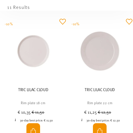
11 Results
-10%
-10%
TRIC LILAC CLOUD
TRIC LILAC CLOUD
Rim plate 18 cm
Rim plate 22 cm
Price reduced from
to
Price reduced from
to
€ 10,35
€ 11,50
€ 11,25
€ 12,50
30-day best price:
€ 11,50
30-day best price:
€ 12,50