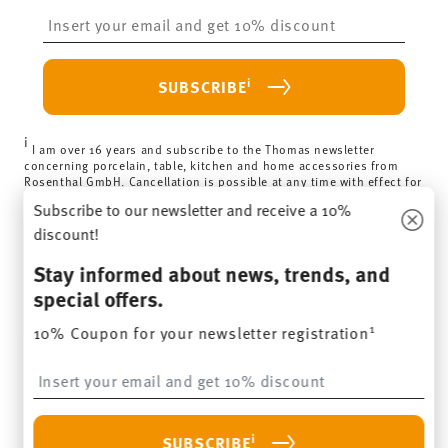
Insert your email to register for the newsletters
i
SUBSCRIBE
i
I am over 16 years and subscribe to the Thomas newsletter
concerning porcelain, table, kitchen and home accessories from
Rosenthal GmbH. Cancellation is possible at any time with effect for
the future via the unsubscribe link in the newsletter. Please find
Subscribe to our newsletter and receive a 10%
more information here:
Data Privacy
.
discount!
HOW MAY WE HELP YOU?
Stay informed about news, trends, and
special offers.
LEGAL & PRIVACY
1
10% Coupon for your newsletter registration
Insert your email to register for the newsletters
WITHDRAW CONTRACT
Follow us on
i
SUBSCRIBE