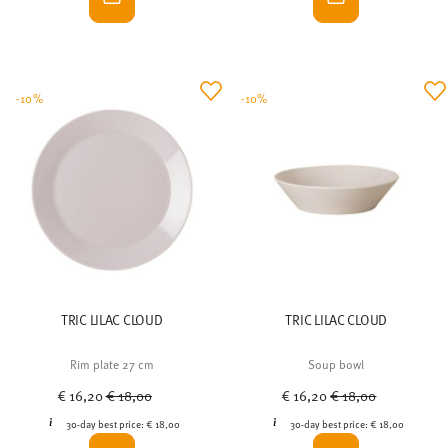
-10%
-10%
TRIC LILAC CLOUD
TRIC LILAC CLOUD
Rim plate 27 cm
Soup bowl
Price reduced from
to
Price reduced from
to
€ 16,20
€ 18,00
€ 16,20
€ 18,00
30-day best price:
€ 18,00
30-day best price:
€ 18,00