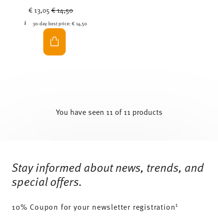
Price reduced from
to
€ 13,05
€ 14,50
30-day best price:
€ 14,50
You have seen 11 of 11 products
Services
Footer
Stay informed about news, trends, and
special offers.
1
10% Coupon for your newsletter registration