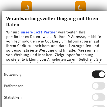
Verantwortungsvoller Umgang mit Ihren
Daten
Wir und
unsere 1022 Partner
verarbeiten Ihre
-10%
-10%
persönlichen Daten, wie z. B. Ihre IP-Adresse, mithilfe
von Technologien wie Cookies, um Informationen auf
Ihrem Gerät zu speichern und darauf zuzugreifen und
so personalisierte Werbung und Inhalte, Messungen
von Werbung und Inhalten, Zielgruppenforschung
sowie Entwicklung von Angeboten zu ermöglichen. Sie
entscheiden darüber, wer Ihre Daten für welche Zwecke
nutzt. Sie können Ihre Einwilligung jederzeit über die
Einwilligungsauswahl
Cookie-Erklärung oder durch Klicken auf das Privacy
Notwendig
Trigger Symbol ändern oder widerrufen
TRIC LILAC CLOUD
TRIC LILAC CLOUD
Präferenzen
Wenn Sie es erlauben, würden wir auch gerne:
Informationen über Ihre geografische Lage
Espresso/Mocha cup
Espresso/Mocha saucer
erfassen, welche bis auf einige Meter genau sein
Statistiken
können
Price reduced from
to
Price reduced from
to
€ 10,80
€ 12,00
€ 5,40
€ 6,00
Ihr Gerät durch aktives Scannen nach