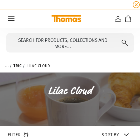
SUMMER SALE
☀️ Up to 45% discount on all Tho
LOGIN
Menu
SEARCH FOR PRODUCTS, COLLECTIONS AND
MORE...
...
TRIC
LILAC CLOUD
Lilac Cloud
FILTER