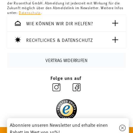
der Rosenthal GmbH. Abmeldung ist jederzeit mit Wirkung für die
Schweiz:
Lieferungen in die Schweiz sind ab 69,90 CHF
Zukunft möglich über den Abmeldelink im Newsletter. Weitere Infos
unter:
Datenschutz
.
versandkostenfrei. Unter einem Bestellwert von 69,90
CHF liegen die Versandkosten bei 36,90 CHF.
WIE KÖNNEN WIR DIR HELFEN?
Tracking:
Sie erhalten per E-Mail einen Trackingcode,
sobald Ihr Paket auf die Reise geht.
RECHTLICHES & DATENSCHUTZ
Lieferzeit innerhalb Deutschlands:
3-5 Werktage für
vorrätige Artikel. Sie können die Lieferzeiten in andere
Länder
hier einsehen
.
VERTRAG WIDERRUFEN
Retouren:
Für Retouren nutzen Sie bitte
unseren
Retourenservice
.
Folge uns auf
Abonniere unseren Newsletter und erhalte einen
Rabatt im Wert von 10%!