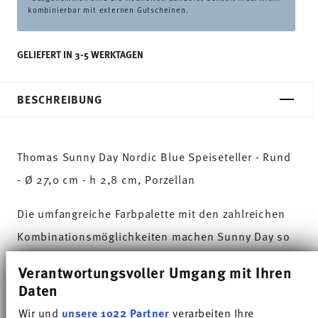
kombinierbar mit externen Gutscheinen.
GELIEFERT IN 3-5 WERKTAGEN
BESCHREIBUNG
Thomas Sunny Day Nordic Blue Speiseteller - Rund
- Ø 27,0 cm - h 2,8 cm, Porzellan
Die umfangreiche Farbpalette mit den zahlreichen
Kombinationsmöglichkeiten machen Sunny Day so
besonders und ermöglichen den Einsatz in
Verantwortungsvoller Umgang mit Ihren
verschiedensten Koch- und Küchenwelten. Auf
Daten
sympathische und gut gelaunte Weise sorgt Sunny
Wir und
unsere 1022 Partner
verarbeiten Ihre