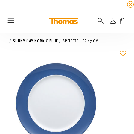
SUMMER SALE
☀️ Jetzt
5% Rabatt on top!
Bis z
ANMELD
Menu
...
SUNNY DAY NORDIC BLUE
SPEISETELLER 27 CM
ADD 