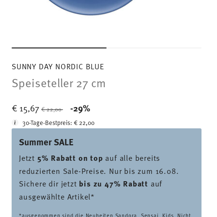
SUNNY DAY NORDIC BLUE
Speiseteller 27 cm
Price reduced from
to
€ 15,67
-29%
€ 22,00
30-Tage-Bestpreis:
€ 22,00
Summer SALE
Jetzt
5% Rabatt on top
auf alle bereits
reduzierten Sale-Preise. Nur bis zum 16.08.
Sichere dir jetzt
bis zu 47% Rabatt
auf
ausgewählte Artikel*
*ausgenommen sind die Neuheiten Sandora, Sensai, Kids. Nicht