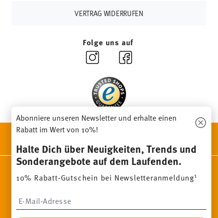
Länder
hier einsehen
.
VERTRAG WIDERRUFEN
Retouren:
Für Retouren nutzen Sie bitte
unseren
Retourenservice
.
Folge uns auf
Abonniere unseren Newsletter und erhalte einen
Rabatt im Wert von 10%!
ENTDECKE UNSERE MARKEN
Design & Funktionalität für Dein Zuhause
Halte Dich über Neuigkeiten, Trends und
Sonderangebote auf dem Laufenden.
Homepage
AGB
Datenschutzhinweise
Impressum
1
10% Rabatt-Gutschein bei Newsletteranmeldung
Cookie-Einwilligung ändern
Insert your email to register for the newsletters
*
Alle Preise inkl. MwSt. und
zzgl. Versandkosten.
1
Sie können den Code bei Ihrem nächsten Einkauf direkt im
Bestellprozess eingeben. Eine Kombination mit anderen