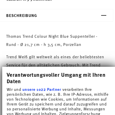
BESCHREIBUNG
Thomas Trend Colour Night Blue Suppenteller -
Rund - Ø 21,7 cm - h 3,5 cm, Porzellan
Trend Weiß gilt weltweit als eines der beliebtesten
Service für den alltäglichen Gebrauch. Mit Trend
Colour setzt Thomas farbige Akzente, inspiriert von
Verantwortungsvoller Umgang mit Ihren
Daten
der Natur des Nordens.
Wir und
unsere 1022 Partner
verarbeiten Ihre
Night Blue läutet lässig die „blaue Stunde“ in den
persönlichen Daten, wie z. B. Ihre IP-Adresse, mithilfe
von Technologien wie Cookies, um Informationen auf
eigenen vier Wänden ein. Die speziell entwickelten
Ihrem Gerät zu speichern und darauf zuzugreifen und
so personalisierte Werbung und Inhalte, Messungen
Farbglasuren verleihen der Kollektion einen
von Werbung und Inhalten, Zielgruppenforschung