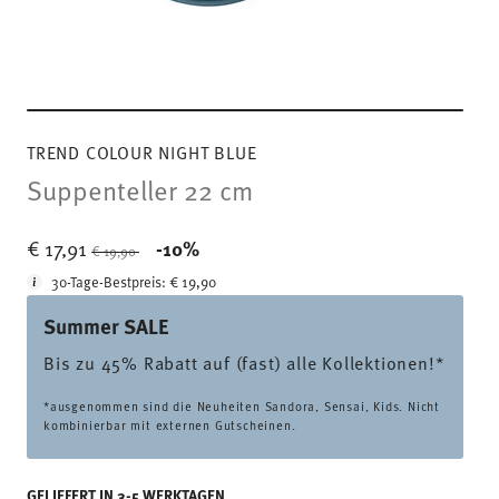
TREND COLOUR NIGHT BLUE
Suppenteller 22 cm
Price reduced from
to
€ 17,91
-10%
€ 19,90
30-Tage-Bestpreis:
€ 19,90
Summer SALE
Bis zu 45% Rabatt auf (fast) alle Kollektionen!*
*ausgenommen sind die Neuheiten Sandora, Sensai, Kids. Nicht
kombinierbar mit externen Gutscheinen.
GELIEFERT IN 3-5 WERKTAGEN