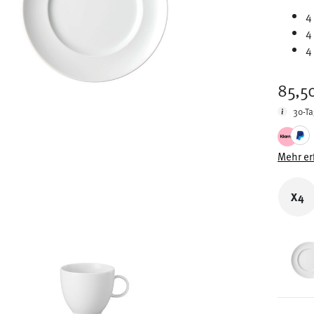
4
4
4
85,5
30-Ta
Mehr er
X4