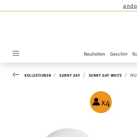
n außer auf die Neuheiten Sandora, Sensai & K
Neuheiten
Geschirr
Ko
Menu
Go back
KOLLEKTIONEN
SUNNY DAY
SUNNY DAY WHITE
FRÜ