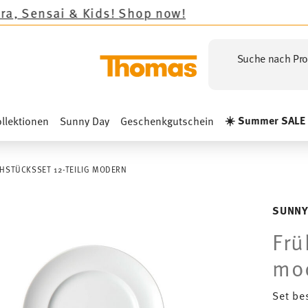
ids!
Shop now!
Suche nach Pro
☀️ Summer SALE
llektionen
Sunny Day
Geschenkgutschein
HSTÜCKSSET 12-TEILIG MODERN
SUNNY
Frü
mo
Set be