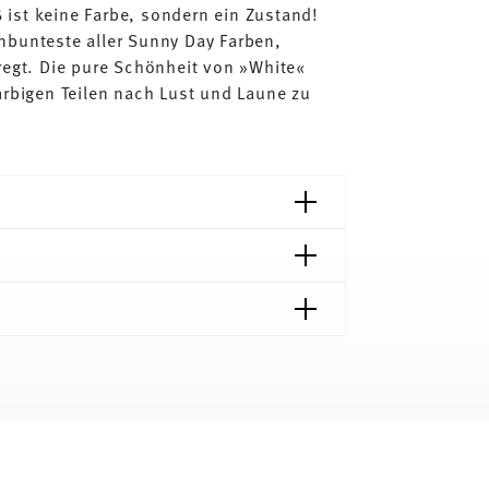
ist keine Farbe, sondern ein Zustand!
nbunteste aller Sunny Day Farben,
regt. Die pure Schönheit von »White«
arbigen Teilen nach Lust und Laune zu
Lieferzeiten & Versand
t von 69,90 € ist die Lieferung in alle
gnet
Lebensmittelkontakt sicher