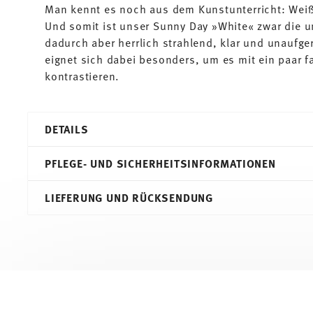
Man kennt es noch aus dem Kunstunterricht: Weiß 
Und somit ist unser Sunny Day »White« zwar die u
dadurch aber herrlich strahlend, klar und unaufge
eignet sich dabei besonders, um es mit ein paar f
kontrastieren.
DETAILS
Thomas
PFLEGE- UND SICHERHEITSINFORMATIONEN
Sunny Day
Weiß
LIEFERUNG UND RÜCKSENDUNG
Porzellan
White
10850-800001-XPK04
DE
12
Services
Footer
4
Versandkostenfrei ab 69,90 €:
Ab einem Warenkorbwer
Spülmaschinenfest
Mikrowellengeei