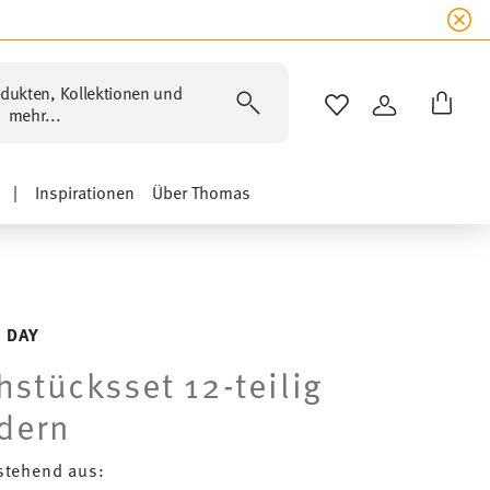
dukten, Kollektionen und
WISHLIST
ANMELDEN
mehr...
|
Inspirationen
Über Thomas
 DAY
hstücksset 12-teilig
dern
stehend aus: