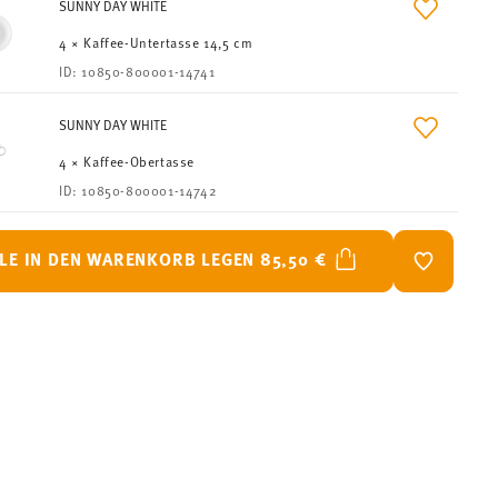
SUNNY DAY WHITE
4 × Kaffee-Untertasse 14,5 cm
ID:
10850-800001-14741
SUNNY DAY WHITE
4 × Kaffee-Obertasse
ID:
10850-800001-14742
LE IN DEN WARENKORB LEGEN
85,50 €
ADD TO W