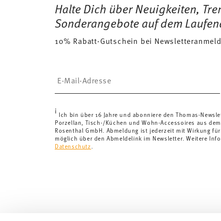
Lieferländer (ausgenommen Lieferungen ins Vereinigte
Halte Dich über Neuigkeiten, Tr
4 x Frühstücksteller 22 cm, 4 x Kaffee-Obertasse, 4 x
Lieferkosten unter 69,90 €:
Wenn der Wert Ihres Eink
Rund
Sonderangebote auf dem Laufen
Versandkosten an. Für Deutschland betragen diese 4,
10% Rabatt-Gutschein bei Newsletteranmel
Lieferkosten
hier einsehen
.
Vereinigtes Königreich:
Für Lieferungen ins Vereinigt
£135, die Lieferung erfolgt versandkostenfrei.
Insert your email to register for the newsletters
Schweiz:
Lieferungen in die Schweiz sind ab 69,90 CH
von 69,90 CHF liegen die Versandkosten bei 36,90 C
Tracking:
Sie erhalten per E-Mail einen Trackingcode, 
i
Lieferzeit innerhalb Deutschlands:
3-5 Werktage für v
Ich bin über 16 Jahre und abonniere den Thomas-Newsle
Porzellan, Tisch-/Küchen und Wohn-Accessoires aus dem
andere Länder
hier einsehen
.
Rosenthal GmbH. Abmeldung ist jederzeit mit Wirkung für
Retouren:
Für Retouren nutzen Sie bitte unseren
Reto
möglich über den Abmeldelink im Newsletter. Weitere Info
Datenschutz
.