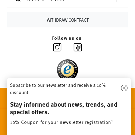
Germany for items in stock. You can view delivery times to
other countries
here
.
Returns:
For returns, please use our
returns service
.
WITHDRAW CONTRACT
Follow us on
Subscribe to our newsletter and receive a 10%
discount!
DISCOVER ALL OUR BRANDS
Beauty & functionality for your home
Stay informed about news, trends, and
special offers.
Homepage
General terms and conditions
Privacy policy
1
10% Coupon for your newsletter registration
Imprint
Change cookie consent
Insert your email to register for the newsletters