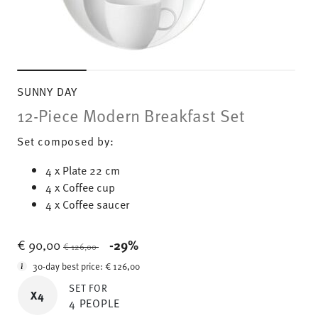
SUNNY DAY
12-Piece Modern Breakfast Set
Set composed by:
4 x Plate 22 cm
4 x Coffee cup
4 x Coffee saucer
Price reduced from
to
€ 90,00
-29%
€ 126,00
30-day best price:
€ 126,00
SET FOR
X4
4 PEOPLE