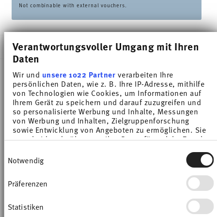
Not combinable with external vouchers.
Verantwortungsvoller Umgang mit Ihren
DESCRIPTION
Daten
Wir und
unsere 1022 Partner
verarbeiten Ihre
persönlichen Daten, wie z. B. Ihre IP-Adresse, mithilfe
Thomas Sunny Day 12-Piece Modern Breakfast Set,
von Technologien wie Cookies, um Informationen auf
Porcelain, White
Ihrem Gerät zu speichern und darauf zuzugreifen und
so personalisierte Werbung und Inhalte, Messungen
von Werbung und Inhalten, Zielgruppenforschung
The extensive colour palette with the great variety
sowie Entwicklung von Angeboten zu ermöglichen. Sie
entscheiden darüber, wer Ihre Daten für welche Zwecke
of combinations make Sunny Day so special,
nutzt. Sie können Ihre Einwilligung jederzeit über die
Einwilligungsauswahl
allowing it to be used in cooking and kitchen
Cookie-Erklärung oder durch Klicken auf das Privacy
Notwendig
Trigger Symbol ändern oder widerrufen
worlds of every kind. Sunny Day’s pleasing and
Präferenzen
Wenn Sie es erlauben, würden wir auch gerne:
cheerful style ensures that every day is simply
Informationen über Ihre geografische Lage
unique.HAVE A SUNNY DAY!
erfassen, welche bis auf einige Meter genau sein
Statistiken
können