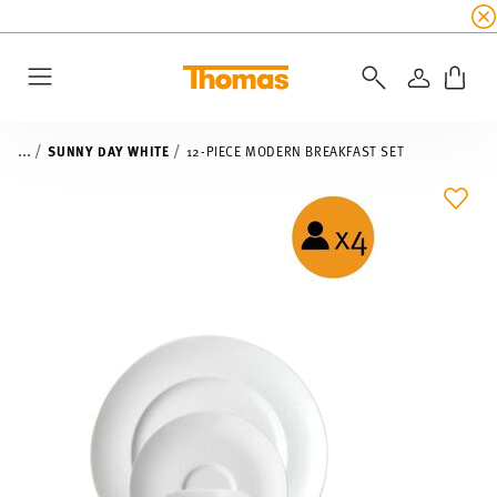
SUMMER SALE
☀️ Up to 45% discount on all Tho
LOGIN
Menu
...
SUNNY DAY WHITE
12-PIECE MODERN BREAKFAST SET
ADD 