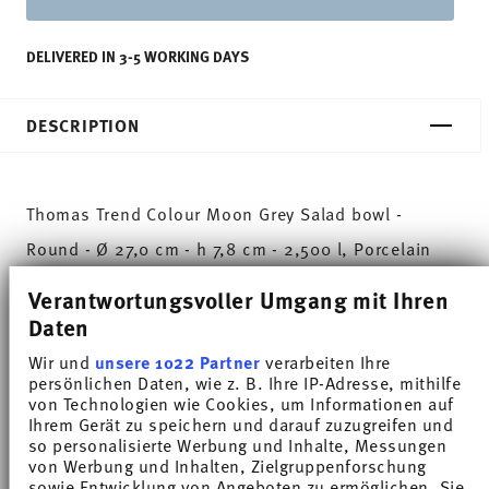
DELIVERED IN 3-5 WORKING DAYS
DESCRIPTION
Thomas Trend Colour Moon Grey Salad bowl -
Round - Ø 27,0 cm - h 7,8 cm - 2,500 l, Porcelain
Verantwortungsvoller Umgang mit Ihren
Trend White is regarded worldwide as one of the
Daten
most popular dinnerware for everyday use. Trend
Wir und
unsere 1022 Partner
verarbeiten Ihre
Colour sets coloured accents - inspired by the
persönlichen Daten, wie z. B. Ihre IP-Adresse, mithilfe
von Technologien wie Cookies, um Informationen auf
nature of the North.
Ihrem Gerät zu speichern und darauf zuzugreifen und
so personalisierte Werbung und Inhalte, Messungen
With Moon Grey the day ends warm and cosy in the
von Werbung und Inhalten, Zielgruppenforschung
sowie Entwicklung von Angeboten zu ermöglichen. Sie