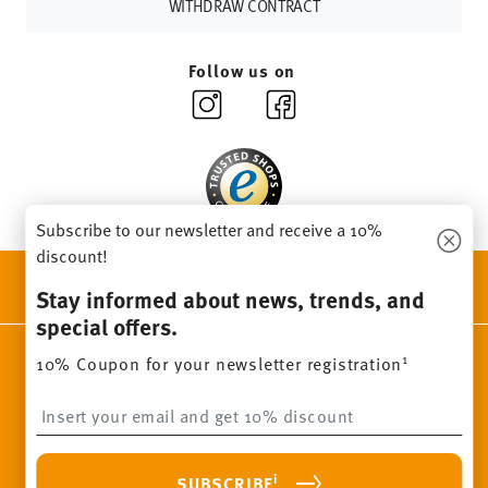
Returns:
For returns, please use our
returns service
.
WITHDRAW CONTRACT
Follow us on
Subscribe to our newsletter and receive a 10%
discount!
DISCOVER ALL OUR BRANDS
Stay informed about news, trends, and
Beauty & functionality for your home
special offers.
Homepage
General terms and conditions
Privacy policy
1
10% Coupon for your newsletter registration
Imprint
Change cookie consent
Insert your email to register for the newsletters
*
All prices incl. VAT and plus
shipping costs.
1
The code can be entered directly during the order process. The
i
SUBSCRIBE
voucher can not be combined with other vouchers or discounts. It