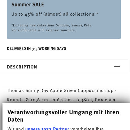
Summer SALE
Up to 45% off (almost) all collections!*
*Excluding new collections Sandora, Sensai, Kids.
Not combinable with external vouchers.
DELIVERED IN 3-5 WORKING DAYS
DESCRIPTION
Thomas Sunny Day Apple Green Cappuccino cup -
Round - Ø 10,6 cm - h 6,3 cm - 0,380 l, Porcelain
Apple Green
Verantwortungsvoller Umgang mit Ihren
Daten
The extensive colour palette with the great variety
Wir und
unsere 1022 Partner
verarbeiten Ihre