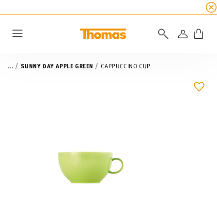
SUMMER SALE
☀️ Up to 45% discount on all Tho
LOGIN
Menu
...
SUNNY DAY APPLE GREEN
CAPPUCCINO CUP
ADD 