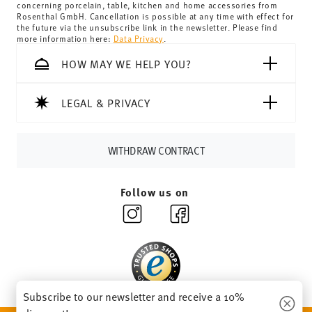
concerning porcelain, table, kitchen and home accessories from
Switzerland:
delivery is free of charge for orders over
Rosenthal GmbH. Cancellation is possible at any time with effect for
the future via the unsubscribe link in the newsletter. Please find
69,90 CHF. If the value of your purchase is less than
more information here:
Data Privacy
.
69,90 CHF, delivery charges are 36,90 CHF.
Tracking:
You will receive a tracking code by e-mail as
HOW MAY WE HELP YOU?
soon as your parcel is dispatched.
Delivery time:
3-5 working days for delivery within
LEGAL & PRIVACY
Germany for items in stock. You can view delivery times to
other countries
here
.
Returns:
For returns, please use our
returns service
.
WITHDRAW CONTRACT
Follow us on
Subscribe to our newsletter and receive a 10%