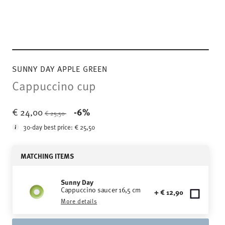
SUNNY DAY APPLE GREEN
Cappuccino cup
Price reduced from
to
€ 24,00
-6%
€ 25,50
30-day best price:
€ 25,50
MATCHING ITEMS
Sunny Day
Cappuccino saucer 16,5 cm
+ € 12,90
More details