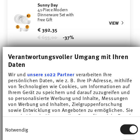
Sunny Day
41-Piece Modern
Dinnerware Set with
Free Gift
VIEW
€ 392,35
Price reduced from
to
€ 655,00
-37%
Verantwortungsvoller Umgang mit Ihren
Daten
DESCRIPTION
Wir und
unsere 1022 Partner
verarbeiten Ihre
persönlichen Daten, wie z. B. Ihre IP-Adresse, mithilfe
von Technologien wie Cookies, um Informationen auf
Thomas Sunny Day Weiss Cereal bowl - Round - Ø
Ihrem Gerät zu speichern und darauf zuzugreifen und
so personalisierte Werbung und Inhalte, Messungen
12,2 cm - h 8,0 cm - 0,450 l, Porcelain White
von Werbung und Inhalten, Zielgruppenforschung
sowie Entwicklung von Angeboten zu ermöglichen. Sie
The extensive colour palette with the great variety
entscheiden darüber, wer Ihre Daten für welche Zwecke
nutzt. Sie können Ihre Einwilligung jederzeit über die
Einwilligungsauswahl
of combinations make Sunny Day so special,
Cookie-Erklärung oder durch Klicken auf das Privacy
Notwendig
Trigger Symbol ändern oder widerrufen
allowing it to be used in cooking and kitchen