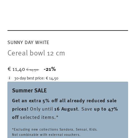
SUNNY DAY WHITE
Cereal bowl 12 cm
Price reduced from
to
€ 11,40
-21%
€ 14,50
30-day best price:
€ 14,50
Summer SALE
Get an extra 5% off all already reduced sale
prices
!
Only until
16 August
. Save
up to 47%
off
selected items.*
*Excluding new collections Sandora, Sensai, Kids.
Not combinable with external vouchers.