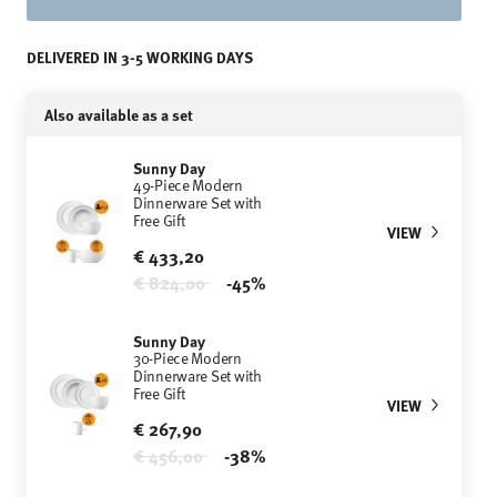
DELIVERED IN 3-5 WORKING DAYS
Also available as a set
Sunny Day
49-Piece Modern
Dinnerware Set with
Free Gift
VIEW
€ 433,20
Price reduced from
to
€ 824,00
-45%
Sunny Day
30-Piece Modern
Dinnerware Set with
Free Gift
VIEW
€ 267,90
Price reduced from
to
€ 456,00
-38%