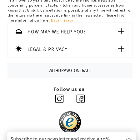
delivery is free of charge.
I am over 16 years and subscribe to the Thomas newsletter
concerning porcelain, table, kitchen and home accessories from
Switzerland:
delivery is free of charge for orders over
Rosenthal GmbH. Cancellation is possible at any time with effect for
the future via the unsubscribe link in the newsletter. Please find
69,90 CHF. If the value of your purchase is less than
more information here:
Data Privacy
.
69,90 CHF, delivery charges are 36,90 CHF.
Tracking:
You will receive a tracking code by e-mail as
HOW MAY WE HELP YOU?
soon as your parcel is dispatched.
Delivery time:
3-5 working days for delivery within
LEGAL & PRIVACY
Germany for items in stock. You can view delivery times to
other countries
here
.
Returns:
For returns, please use our
returns service
.
WITHDRAW CONTRACT
Follow us on
Subscribe to our newsletter and receive a 10%