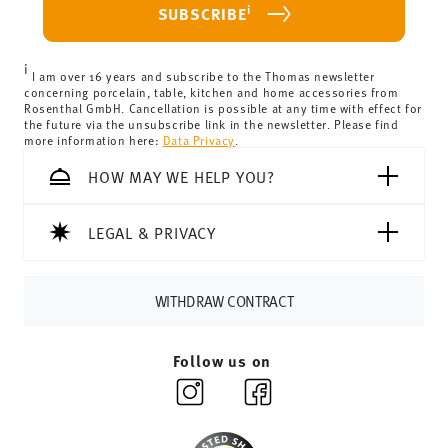
For Germany, these are 4,90 €. For all other countries, you
i
SUBSCRIBE
can view the delivery costs
here
.
United Kingdom:
the minimum order value is £135, and
i
delivery is free of charge.
I am over 16 years and subscribe to the Thomas newsletter
concerning porcelain, table, kitchen and home accessories from
Switzerland:
delivery is free of charge for orders over
Rosenthal GmbH. Cancellation is possible at any time with effect for
the future via the unsubscribe link in the newsletter. Please find
69,90 CHF. If the value of your purchase is less than
more information here:
Data Privacy
.
69,90 CHF, delivery charges are 36,90 CHF.
Tracking:
You will receive a tracking code by e-mail as
HOW MAY WE HELP YOU?
soon as your parcel is dispatched.
Delivery time:
3-5 working days for delivery within
LEGAL & PRIVACY
Germany for items in stock. You can view delivery times to
other countries
here
.
Returns:
For returns, please use our
returns service
.
WITHDRAW CONTRACT
Follow us on