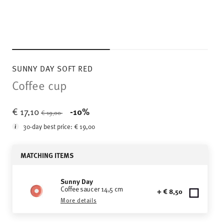
SUNNY DAY SOFT RED
Coffee cup
Price reduced from
to
€ 17,10
-10%
€ 19,00
30-day best price:
€ 19,00
MATCHING ITEMS
Sunny Day
Coffee saucer 14,5 cm
+ € 8,50
More details