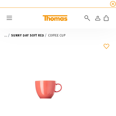
SUMMER SALE
☀️ Up to 45% discount on all Tho
LOGIN
Menu
...
SUNNY DAY SOFT RED
COFFEE CUP
ADD 