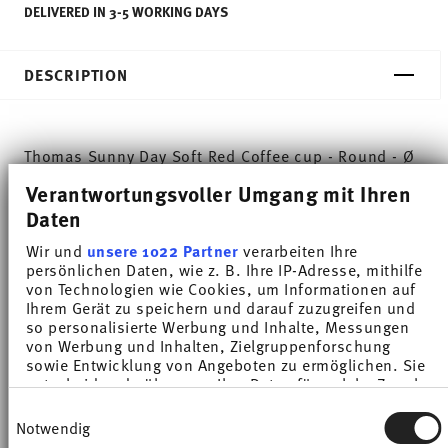
DELIVERED IN 3-5 WORKING DAYS
DESCRIPTION
Thomas Sunny Day Soft Red Coffee cup - Round - Ø
8,0 cm - h 6,8 cm - 0,200 l, Porcelain
Verantwortungsvoller Umgang mit Ihren
Daten
The extensive colour palette with the great variety
Wir und
unsere 1022 Partner
verarbeiten Ihre
of combinations make Sunny Day so special,
persönlichen Daten, wie z. B. Ihre IP-Adresse, mithilfe
von Technologien wie Cookies, um Informationen auf
allowing it to be used in cooking and kitchen
Ihrem Gerät zu speichern und darauf zuzugreifen und
so personalisierte Werbung und Inhalte, Messungen
worlds of every kind. Sunny Day’s pleasing and
von Werbung und Inhalten, Zielgruppenforschung
cheerful style ensures that every day is simply
sowie Entwicklung von Angeboten zu ermöglichen. Sie
entscheiden darüber, wer Ihre Daten für welche Zwecke
unique.HAVE A SUNNY DAY!
nutzt. Sie können Ihre Einwilligung jederzeit über die
Einwilligungsauswahl
Cookie-Erklärung oder durch Klicken auf das Privacy
Notwendig
Trigger Symbol ändern oder widerrufen