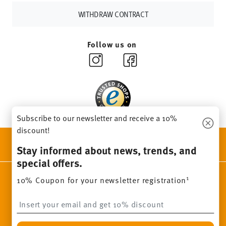
other countries
here
.
Returns:
For returns, please use our
returns service
.
WITHDRAW CONTRACT
Follow us on
Subscribe to our newsletter and receive a 10%
discount!
DISCOVER ALL OUR BRANDS
Stay informed about news, trends, and
Beauty & functionality for your home
special offers.
Homepage
General terms and conditions
Privacy policy
1
10% Coupon for your newsletter registration
Imprint
Change cookie consent
Insert your email to register for the newsletters
*
All prices incl. VAT and plus
shipping costs.
1