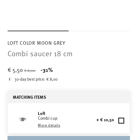
LOFT COLOR MOON GREY
Combi saucer 18 cm
Price reduced from
to
€ 5,50
-31%
€ 8,00
30-day best price:
€ 8,00
MATCHING ITEMS
Loft
Combi cup
+ € 10,50
More details