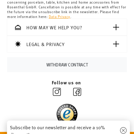
concerning porcelain, table, kitchen and home accessories from
Switzerland:
delivery is free of charge for orders over
Rosenthal GmbH. Cancellation is possible at any time with effect for
the future via the unsubscribe link in the newsletter. Please find
69,90 CHF. If the value of your purchase is less than
more information here:
Data Privacy
.
69,90 CHF, delivery charges are 36,90 CHF.
Tracking:
You will receive a tracking code by e-mail as
HOW MAY WE HELP YOU?
soon as your parcel is dispatched.
Delivery time:
3-5 working days for delivery within
LEGAL & PRIVACY
Germany for items in stock. You can view delivery times to
other countries
here
.
Returns:
For returns, please use our
returns service
.
WITHDRAW CONTRACT
Follow us on
Subscribe to our newsletter and receive a 10%