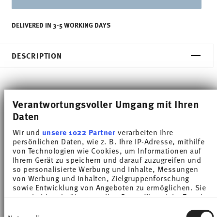
DELIVERED IN 3-5 WORKING DAYS
DESCRIPTION
Thomas Sunny Day Soft Red Milk pot - Round - Ø
Verantwortungsvoller Umgang mit Ihren
12,5 cm - h 6,7 cm - 0,200 l, Porcelain
Daten
Wir und
unsere 1022 Partner
verarbeiten Ihre
The extensive colour palette with the great variety
persönlichen Daten, wie z. B. Ihre IP-Adresse, mithilfe
of combinations make Sunny Day so special,
von Technologien wie Cookies, um Informationen auf
Ihrem Gerät zu speichern und darauf zuzugreifen und
allowing it to be used in cooking and kitchen
so personalisierte Werbung und Inhalte, Messungen
von Werbung und Inhalten, Zielgruppenforschung
worlds of every kind. Sunny Day’s pleasing and
sowie Entwicklung von Angeboten zu ermöglichen. Sie
cheerful style ensures that every day is simply
entscheiden darüber, wer Ihre Daten für welche Zwecke
nutzt. Sie können Ihre Einwilligung jederzeit über die
Einwilligungsauswahl
unique.HAVE A SUNNY DAY!
Cookie-Erklärung oder durch Klicken auf das Privacy