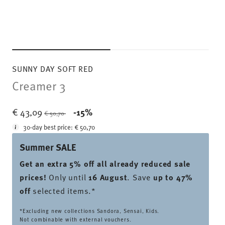
SUNNY DAY SOFT RED
Creamer 3
Price reduced from
to
€ 43,09
-15%
€ 50,70
30-day best price:
€ 50,70
Summer SALE
Get an extra 5% off all already reduced sale
prices
!
Only until
16 August
. Save
up to 47%
off
selected items.*
*Excluding new collections Sandora, Sensai, Kids.
Not combinable with external vouchers.