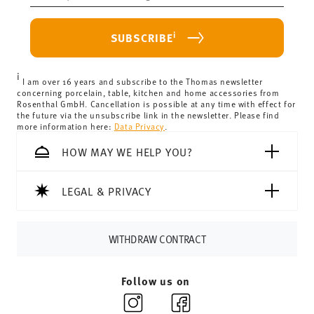
Food contact safe
haben.
purchase is less than 69,90 €, delivery charges will apply.
For Germany, these are 4,90 €. For all other countries, you
i
SUBSCRIBE
can view the delivery costs
here
.
United Kingdom:
the minimum order value is £135, and
i
delivery is free of charge.
I am over 16 years and subscribe to the Thomas newsletter
concerning porcelain, table, kitchen and home accessories from
Switzerland:
delivery is free of charge for orders over
Rosenthal GmbH. Cancellation is possible at any time with effect for
the future via the unsubscribe link in the newsletter. Please find
69,90 CHF. If the value of your purchase is less than
more information here:
Data Privacy
.
69,90 CHF, delivery charges are 36,90 CHF.
Tracking:
You will receive a tracking code by e-mail as
HOW MAY WE HELP YOU?
soon as your parcel is dispatched.
Delivery time:
3-5 working days for delivery within
LEGAL & PRIVACY
Germany for items in stock. You can view delivery times to
other countries
here
.
Returns:
For returns, please use our
returns service
.
WITHDRAW CONTRACT
Follow us on