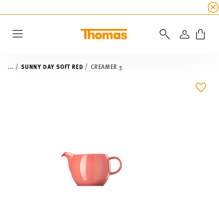
SUMMER SALE
☀️ Get an
extra 5% off
all alread
LOGIN
Menu
...
SUNNY DAY SOFT RED
CREAMER 3
ADD 