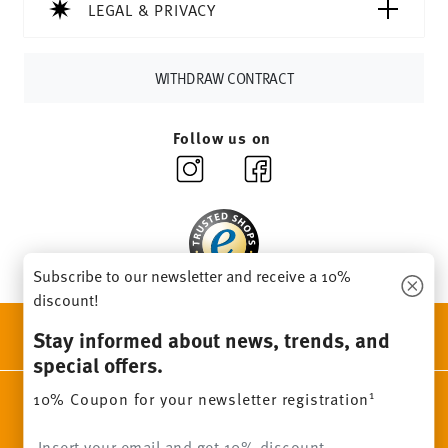
Delivery time:
3-5 working days for delivery within
LEGAL & PRIVACY
Germany for items in stock. You can view delivery times to
other countries
here
.
Returns:
For returns, please use our
returns service
.
WITHDRAW CONTRACT
Follow us on
Subscribe to our newsletter and receive a 10%
discount!
DISCOVER ALL OUR BRANDS
Stay informed about news, trends, and
Beauty & functionality for your home
special offers.
1
10% Coupon for your newsletter registration
Homepage
General terms and conditions
Privacy policy
Imprint
Change cookie consent
Insert your email to register for the newsletters