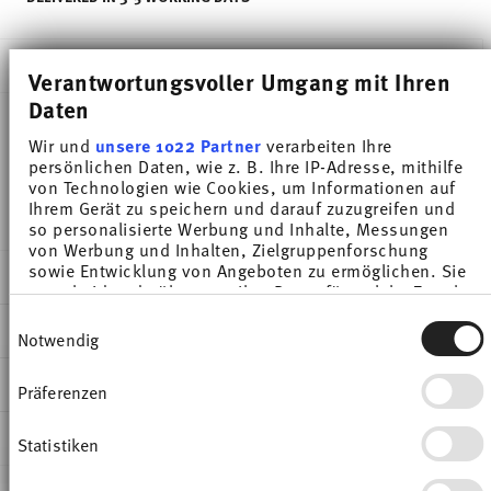
DESCRIPTION
Verantwortungsvoller Umgang mit Ihren
Daten
Wir und
unsere 1022 Partner
verarbeiten Ihre
Thomas Tric Rosé Smoke Bowl - Conical - Ø 11,6
persönlichen Daten, wie z. B. Ihre IP-Adresse, mithilfe
von Technologien wie Cookies, um Informationen auf
cm - h 6,5 cm - 0,350 l, Porcelain
Ihrem Gerät zu speichern und darauf zuzugreifen und
so personalisierte Werbung und Inhalte, Messungen
von Werbung und Inhalten, Zielgruppenforschung
sowie Entwicklung von Angeboten zu ermöglichen. Sie
DETAILS
entscheiden darüber, wer Ihre Daten für welche Zwecke
nutzt. Sie können Ihre Einwilligung jederzeit über die
Thomas
Einwilligungsauswahl
DIMENSIONS
Cookie-Erklärung oder durch Klicken auf das Privacy
Notwendig
Tric
Trigger Symbol ändern oder widerrufen
Rosé Smoke
11,60 cm
CARE AND SAFETY INFORMATION
Präferenzen
Wenn Sie es erlauben, würden wir auch gerne:
Porcelain
11,60 cm
Informationen über Ihre geografische Lage
Rosé Smoke
11,60 cm
SHIPPING AND RETURNS
erfassen, welche bis auf einige Meter genau sein
Statistiken
49700-408743-15212
6,50 cm
können
4012436537063
0.35 l
Ihr Gerät durch aktives Scannen nach