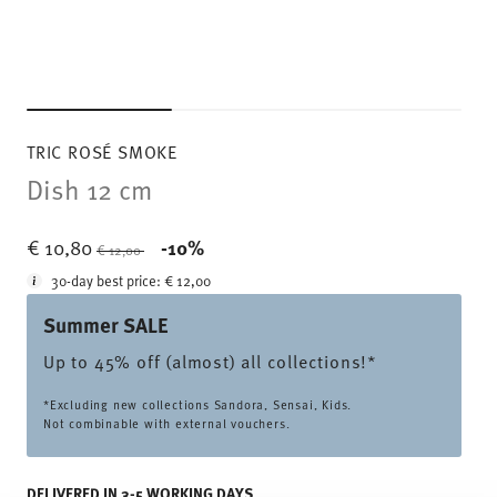
TRIC ROSÉ SMOKE
Dish 12 cm
Price reduced from
to
€ 10,80
-10%
€ 12,00
30-day best price:
€ 12,00
Summer SALE
Up to 45% off (almost) all collections!*
*Excluding new collections Sandora, Sensai, Kids.
Not combinable with external vouchers.
DELIVERED IN 3-5 WORKING DAYS