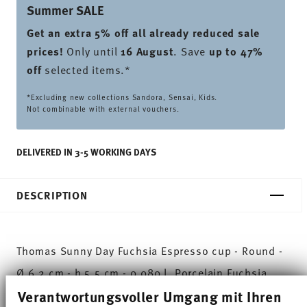
Summer SALE
Get an extra 5% off all already reduced sale
prices
!
Only until
16 August
. Save
up to 47%
off
selected items.*
*Excluding new collections Sandora, Sensai, Kids.
Not combinable with external vouchers.
DELIVERED IN 3-5 WORKING DAYS
DESCRIPTION
Thomas Sunny Day Fuchsia Espresso cup - Round -
Ø 6,2 cm - h 5,5 cm - 0,080 l, Porcelain Fuchsia
Verantwortungsvoller Umgang mit Ihren
The extensive colour palette with the great variety