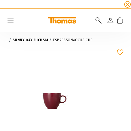
SUMMER SALE
☀️ Get an
extra 5% off
all alread
LOGIN
Menu
...
SUNNY DAY FUCHSIA
ESPRESSO/MOCHA CUP
ADD 