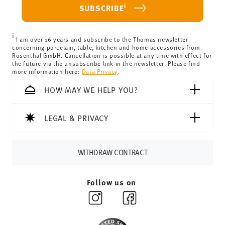
For Germany, these are 4,90 €. For all other countries, you
i
SUBSCRIBE
can view the delivery costs
here
.
United Kingdom:
the minimum order value is £135, and
i
delivery is free of charge.
I am over 16 years and subscribe to the Thomas newsletter
concerning porcelain, table, kitchen and home accessories from
Switzerland:
delivery is free of charge for orders over
Rosenthal GmbH. Cancellation is possible at any time with effect for
the future via the unsubscribe link in the newsletter. Please find
69,90 CHF. If the value of your purchase is less than
more information here:
Data Privacy
.
69,90 CHF, delivery charges are 36,90 CHF.
Tracking:
You will receive a tracking code by e-mail as
HOW MAY WE HELP YOU?
soon as your parcel is dispatched.
Delivery time:
3-5 working days for delivery within
LEGAL & PRIVACY
Germany for items in stock. You can view delivery times to
other countries
here
.
Returns:
For returns, please use our
returns service
.
WITHDRAW CONTRACT
Follow us on