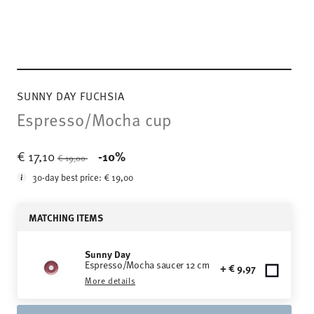
SUNNY DAY FUCHSIA
Espresso/Mocha cup
Price reduced from
to
€ 17,10
-10%
€ 19,00
30-day best price:
€ 19,00
MATCHING ITEMS
Sunny Day
Espresso/Mocha saucer 12 cm
+ € 9,97
More details