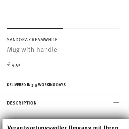
SANDORA CREAMWHITE
Mug with handle
€ 9,90
DELIVERED IN 3-5 WORKING DAYS
DESCRIPTION
Thomas Sandora Creamwhite Mug - Conical - Ø 7,5
Verantwortungsvoller Umgang mit Ihren