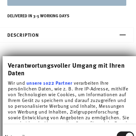
DELIVERED IN 3-5 WORKING DAYS
DESCRIPTION
Thomas Sunny Day Soft Yellow Breakfast plate -
Verantwortungsvoller Umgang mit Ihren
Round - Ø 21,7 cm - h 1,9 cm, Porcelain
Daten
Wir und
unsere 1022 Partner
verarbeiten Ihre
The extensive colour palette with the great variety
persönlichen Daten, wie z. B. Ihre IP-Adresse, mithilfe
of combinations make Sunny Day so special,
von Technologien wie Cookies, um Informationen auf
Ihrem Gerät zu speichern und darauf zuzugreifen und
allowing it to be used in cooking and kitchen
so personalisierte Werbung und Inhalte, Messungen
von Werbung und Inhalten, Zielgruppenforschung
worlds of every kind. Sunny Day’s pleasing and
sowie Entwicklung von Angeboten zu ermöglichen. Sie
cheerful style ensures that every day is simply
entscheiden darüber, wer Ihre Daten für welche Zwecke
nutzt. Sie können Ihre Einwilligung jederzeit über die
Einwilligungsauswahl
unique.HAVE A SUNNY DAY!
Cookie-Erklärung oder durch Klicken auf das Privacy