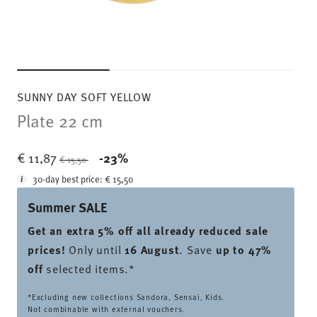
SUNNY DAY SOFT YELLOW
Plate 22 cm
Price reduced from
to
€ 11,87
-23%
€ 15,50
30-day best price:
€ 15,50
Summer SALE
Get an extra 5% off all already reduced sale
prices
!
Only until
16 August
. Save
up to 47%
off
selected items.*
*Excluding new collections Sandora, Sensai, Kids.
Not combinable with external vouchers.