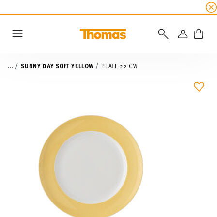
SUMMER SALE
☀️ Get an
extra 5% off
all alread
LOGIN
Menu
...
SUNNY DAY SOFT YELLOW
PLATE 22 CM
ADD 