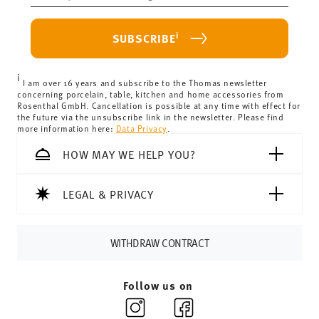
Food contact safe
haben.
purchase is less than 69,90 €, delivery charges will apply.
For Germany, these are 4,90 €. For all other countries, you
i
SUBSCRIBE
can view the delivery costs
here
.
United Kingdom:
the minimum order value is £135, and
i
delivery is free of charge.
I am over 16 years and subscribe to the Thomas newsletter
concerning porcelain, table, kitchen and home accessories from
Switzerland:
delivery is free of charge for orders over
Rosenthal GmbH. Cancellation is possible at any time with effect for
the future via the unsubscribe link in the newsletter. Please find
69,90 CHF. If the value of your purchase is less than
more information here:
Data Privacy
.
69,90 CHF, delivery charges are 36,90 CHF.
Tracking:
You will receive a tracking code by e-mail as
HOW MAY WE HELP YOU?
soon as your parcel is dispatched.
Delivery time:
3-5 working days for delivery within
LEGAL & PRIVACY
Germany for items in stock. You can view delivery times to
other countries
here
.
Returns:
For returns, please use our
returns service
.
WITHDRAW CONTRACT
Follow us on