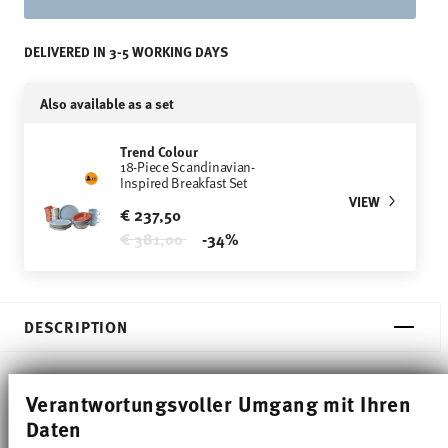
DELIVERED IN 3-5 WORKING DAYS
Also available as a set
Trend Colour
18-Piece Scandinavian-
Inspired Breakfast Set
VIEW
€ 237,50
Price reduced from
to
€ 381,00
-34%
DESCRIPTION
Verantwortungsvoller Umgang mit Ihren
Thomas Trend Colour Ice Blue Breakfast plate -
Daten
Round - Ø 21,8 cm - h 2,3 cm, Porcelain