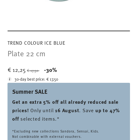
TREND COLOUR ICE BLUE
Plate 22 cm
Price reduced from
to
€ 12,25
-30%
€ 17,50
30-day best price:
€ 17,50
Summer SALE
Get an extra 5% off all already reduced sale
prices
!
Only until
16 August
. Save
up to 47%
off
selected items.*
*Excluding new collections Sandora, Sensai, Kids.
Not combinable with external vouchers.