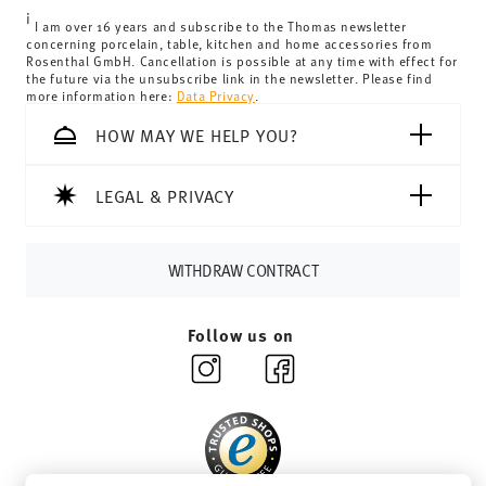
United Kingdom:
the minimum order value is £135, and
i
delivery is free of charge.
I am over 16 years and subscribe to the Thomas newsletter
concerning porcelain, table, kitchen and home accessories from
Switzerland:
delivery is free of charge for orders over
Rosenthal GmbH. Cancellation is possible at any time with effect for
the future via the unsubscribe link in the newsletter. Please find
69,90 CHF. If the value of your purchase is less than
more information here:
Data Privacy
.
69,90 CHF, delivery charges are 36,90 CHF.
Tracking:
You will receive a tracking code by e-mail as
HOW MAY WE HELP YOU?
soon as your parcel is dispatched.
Delivery time:
3-5 working days for delivery within
LEGAL & PRIVACY
Germany for items in stock. You can view delivery times to
other countries
here
.
Returns:
For returns, please use our
returns service
.
WITHDRAW CONTRACT
Follow us on