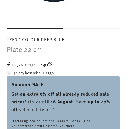
TREND COLOUR DEEP BLUE
Plate 22 cm
Price reduced from
to
€ 12,25
-30%
€ 17,50
30-day best price:
€ 17,50
Summer SALE
Get an extra 5% off all already reduced sale
prices
!
Only until
16 August
. Save
up to 47%
off
selected items.*
*Excluding new collections Sandora, Sensai, Kids.
Not combinable with external vouchers.