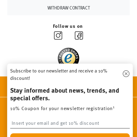
Returns:
For returns, please use our
returns service
.
WITHDRAW CONTRACT
Follow us on
Subscribe to our newsletter and receive a 10%
discount!
DISCOVER ALL OUR BRANDS
Stay informed about news, trends, and
Beauty & functionality for your home
special offers.
Homepage
General terms and conditions
Privacy policy
1
10% Coupon for your newsletter registration
Imprint
Change cookie consent
Insert your email to register for the newsletters
*
All prices incl. VAT and plus
shipping costs.
1
The code can be entered directly during the order process. The