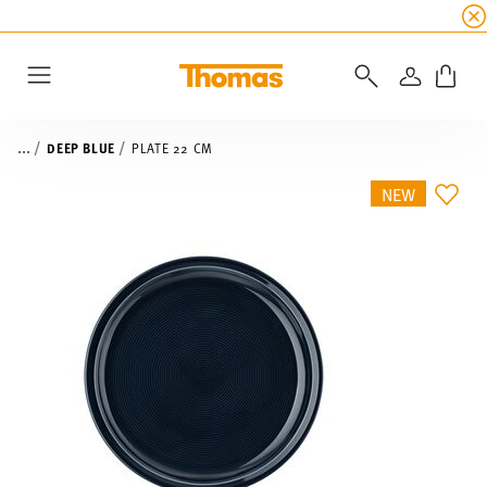
SUMMER SALE
☀️ Get an
extra 5% off
all alread
LOGIN
Menu
...
DEEP BLUE
PLATE 22 CM
NEW
ADD 