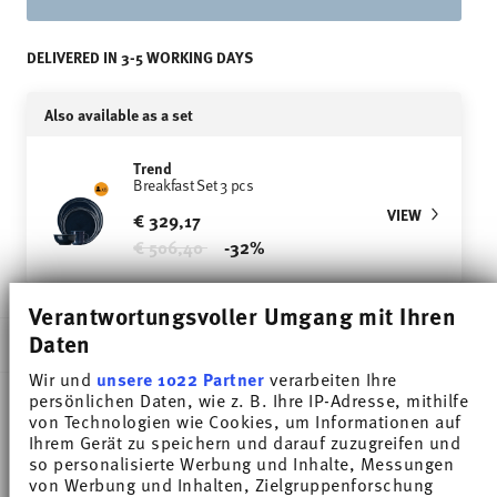
DELIVERED IN 3-5 WORKING DAYS
Also available as a set
Trend
Breakfast Set 3 pcs
VIEW
€ 329,17
Price reduced from
to
€ 506,40
-32%
Verantwortungsvoller Umgang mit Ihren
Daten
DESCRIPTION
Wir und
unsere 1022 Partner
verarbeiten Ihre
persönlichen Daten, wie z. B. Ihre IP-Adresse, mithilfe
von Technologien wie Cookies, um Informationen auf
Thomas Trend Colour Deep Blue Breakfast plate -
Ihrem Gerät zu speichern und darauf zuzugreifen und
so personalisierte Werbung und Inhalte, Messungen
Round - Ø 21,8 cm - h 2,3 cm, Porcelain
von Werbung und Inhalten, Zielgruppenforschung